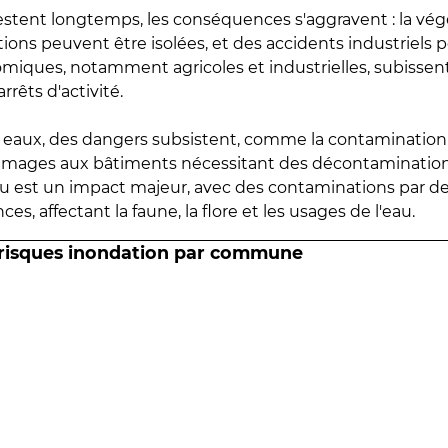
estent longtemps, les conséquences s'aggravent : la vé
tions peuvent être isolées, et des accidents industriels 
omiques, notamment agricoles et industrielles, subissen
rrêts d'activité.
es eaux, des dangers subsistent, comme la contamination
mmages aux bâtiments nécessitant des décontaminations
eau est un impact majeur, avec des contaminations par d
es, affectant la faune, la flore et les usages de l'eau.
 risques inondation par commune