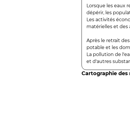
Lorsque les eaux r
dépérir, les popula
Les activités écon
matérielles et des a
Après le retrait d
potable et les do
La pollution de l'
et d'autres substanc
Cartographie des