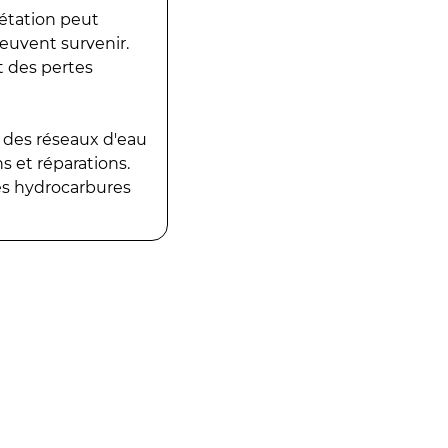
gétation peut
peuvent survenir.
t des pertes
 des réseaux d'eau
 et réparations.
es hydrocarbures