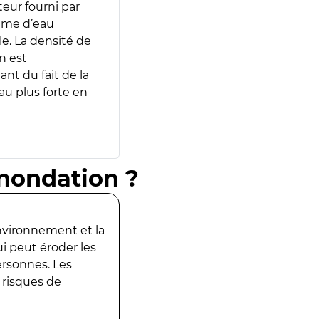
teur fourni par
lume d’eau
e. La densité de
n est
ant du fait de la
u plus forte en
inondation ?
environnement et la
ui peut éroder les
ersonnes. Les
 risques de