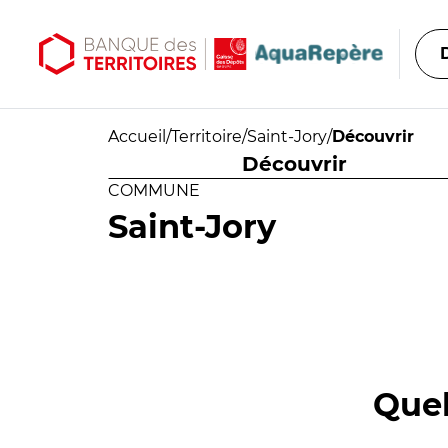
Aller au contenu principal
Aller au menu principal
Accueil
/
Territoire
/
Saint-Jory
/
Découvrir
Découvrir
COMMUNE
Saint-Jory
Quel