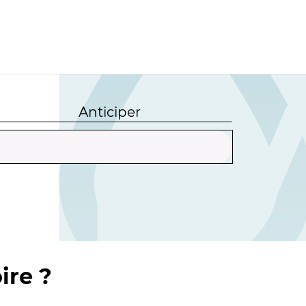
Anticiper
ire ?