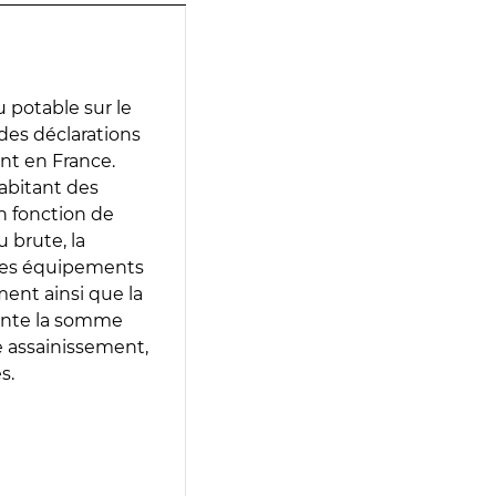
 potable sur le
r des déclarations
ent en France.
abitant des
en fonction de
 brute, la
 les équipements
ment ainsi que la
sente la somme
e assainissement,
s.