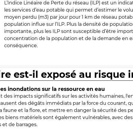
L’Indice Linéaire de Perte du réseau (ILP) est un indica
les services d’eau potable qui permet d’estimer le vo
moyen perdu (m3) par jour pour 1 km de réseau potabl
population influe sur l’ILP. Plus la densité de populatio
importante, plus les ILP sont susceptible d’être import
concentration de la population et de la demande en ea
conséquence.
ire est-il exposé au risque 
s inondations sur la ressource en eau
 des impacts significatifs sur les activités humaines, l'
 causent des dégâts immédiats par la force du courant, q
 faune et la flore, et mettre en danger la sécurité des p
 les biens matériels sont également vulnérables, avec des
 et de barrages.