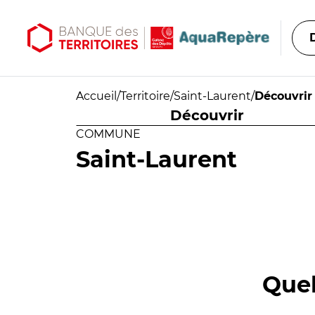
Aller au contenu principal
Aller au menu principal
Accueil
/
Territoire
/
Saint-Laurent
/
Découvrir
Découvrir
COMMUNE
Saint-Laurent
Quel