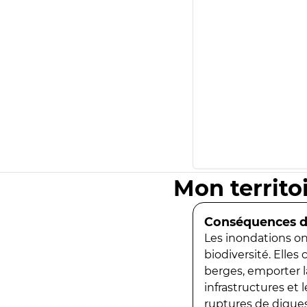
Mon territo
Conséquences de
Les inondations ont
biodiversité. Elles
berges, emporter la
infrastructures et
ruptures de digues