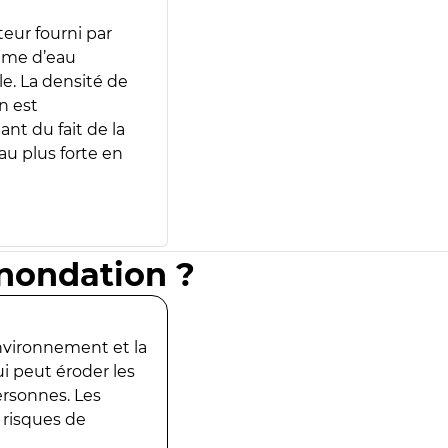
teur fourni par
lume d’eau
e. La densité de
n est
ant du fait de la
u plus forte en
inondation ?
environnement et la
ui peut éroder les
ersonnes. Les
 risques de