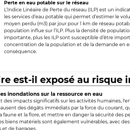
Perte en eau potable sur le réseau
L’Indice Linéaire de Perte du réseau (ILP) est un indica
les services d’eau potable qui permet d’estimer le vo
moyen perdu (m3) par jour pour 1 km de réseau potabl
population influe sur l’ILP. Plus la densité de populatio
importante, plus les ILP sont susceptible d’être import
concentration de la population et de la demande en ea
conséquence.
ire est-il exposé au risque 
s inondations sur la ressource en eau
 des impacts significatifs sur les activités humaines, l'
 causent des dégâts immédiats par la force du courant, q
 faune et la flore, et mettre en danger la sécurité des p
 les biens matériels sont également vulnérables, avec des
 et de barrages.