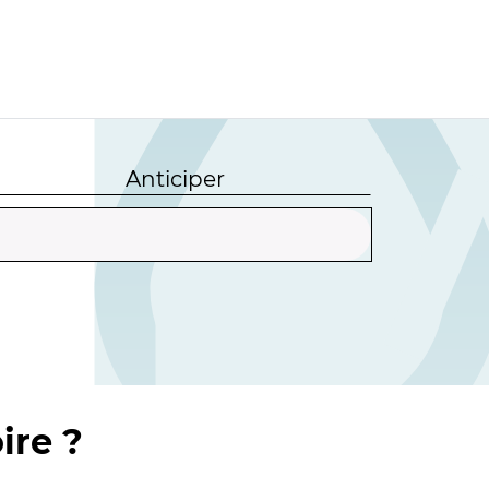
Anticiper
ire ?