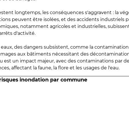
estent longtemps, les conséquences s'aggravent : la vé
tions peuvent être isolées, et des accidents industriels 
omiques, notamment agricoles et industrielles, subissen
rrêts d'activité.
es eaux, des dangers subsistent, comme la contamination
mmages aux bâtiments nécessitant des décontaminations
eau est un impact majeur, avec des contaminations par d
es, affectant la faune, la flore et les usages de l'eau.
 risques inondation par commune