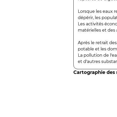
Lorsque les eaux r
dépérir, les popula
Les activités écon
matérielles et des a
Après le retrait d
potable et les do
La pollution de l'
et d'autres substanc
Cartographie des