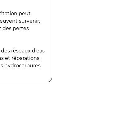
gétation peut
peuvent survenir.
t des pertes
 des réseaux d'eau
 et réparations.
es hydrocarbures