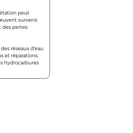
gétation peut
peuvent survenir.
t des pertes
 des réseaux d'eau
 et réparations.
es hydrocarbures