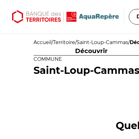
Aller au contenu principal
Aller au menu principal
Accueil
/
Territoire
/
Saint-Loup-Cammas
/
Déc
Découvrir
COMMUNE
Saint-Loup-Camma
Quel