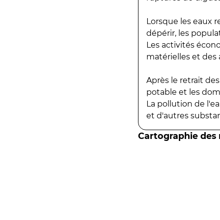
Lorsque les eaux r
dépérir, les popula
Les activités écon
matérielles et des a
Après le retrait d
potable et les do
La pollution de l'
et d'autres substanc
Cartographie des