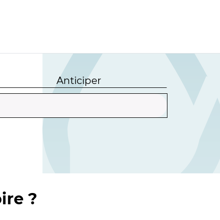
Anticiper
ire ?