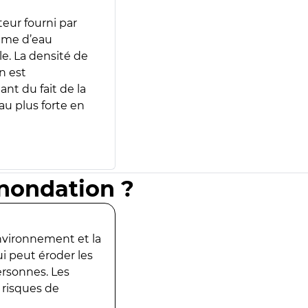
teur fourni par
lume d’eau
e. La densité de
n est
ant du fait de la
u plus forte en
inondation ?
environnement et la
ui peut éroder les
ersonnes. Les
 risques de