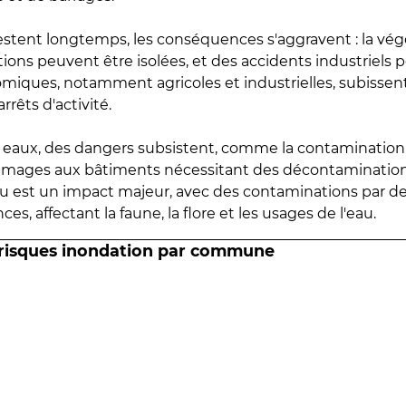
estent longtemps, les conséquences s'aggravent : la vé
tions peuvent être isolées, et des accidents industriels 
omiques, notamment agricoles et industrielles, subissen
rrêts d'activité.
es eaux, des dangers subsistent, comme la contamination
mmages aux bâtiments nécessitant des décontaminations
eau est un impact majeur, avec des contaminations par d
es, affectant la faune, la flore et les usages de l'eau.
 risques inondation par commune