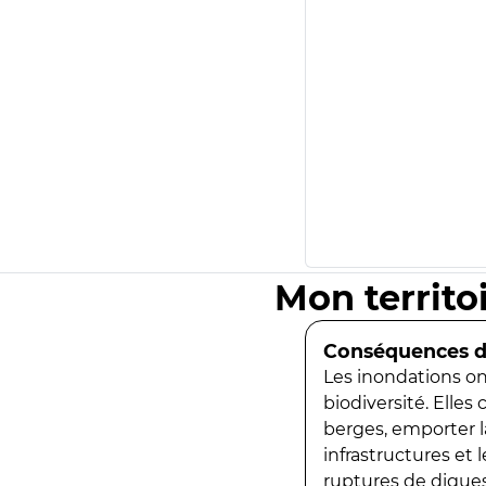
Mon territo
Conséquences de
Les inondations ont
biodiversité. Elles
berges, emporter la
infrastructures et
ruptures de digues