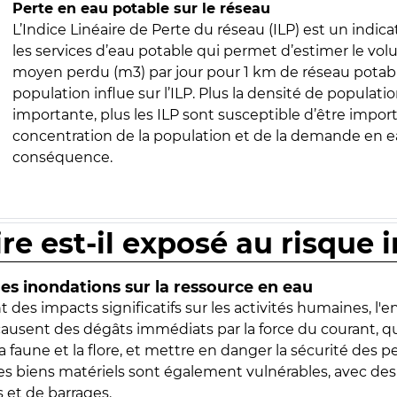
Perte en eau potable sur le réseau
L’Indice Linéaire de Perte du réseau (ILP) est un indica
les services d’eau potable qui permet d’estimer le vo
moyen perdu (m3) par jour pour 1 km de réseau potabl
population influe sur l’ILP. Plus la densité de populatio
importante, plus les ILP sont susceptible d’être import
concentration de la population et de la demande en ea
conséquence.
ire est-il exposé au risque 
s inondations sur la ressource en eau
 des impacts significatifs sur les activités humaines, l'
 causent des dégâts immédiats par la force du courant, q
 faune et la flore, et mettre en danger la sécurité des p
 les biens matériels sont également vulnérables, avec des
 et de barrages.