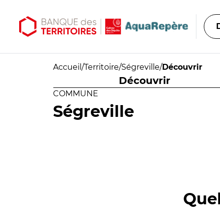
Aller au contenu principal
Aller au menu principal
Accueil
/
Territoire
/
Ségreville
/
Découvrir
Découvrir
COMMUNE
Ségreville
Quel