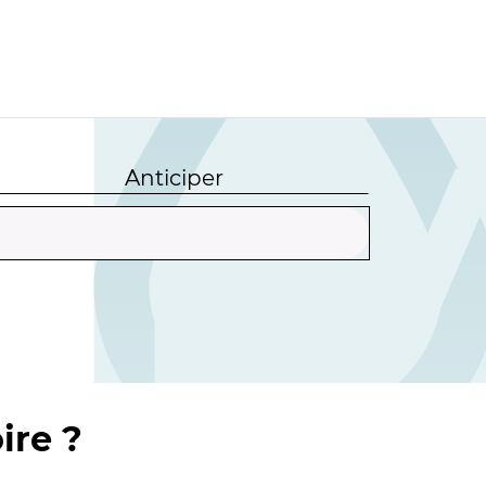
Anticiper
ire ?