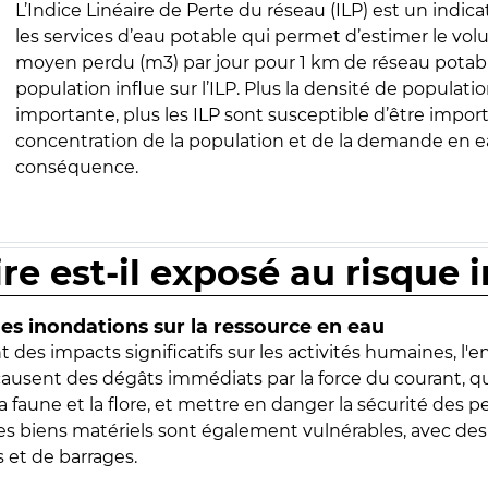
L’Indice Linéaire de Perte du réseau (ILP) est un indica
les services d’eau potable qui permet d’estimer le vo
moyen perdu (m3) par jour pour 1 km de réseau potabl
population influe sur l’ILP. Plus la densité de populatio
importante, plus les ILP sont susceptible d’être import
concentration de la population et de la demande en ea
conséquence.
ire est-il exposé au risque 
s inondations sur la ressource en eau
 des impacts significatifs sur les activités humaines, l'
 causent des dégâts immédiats par la force du courant, q
 faune et la flore, et mettre en danger la sécurité des p
 les biens matériels sont également vulnérables, avec des
 et de barrages.