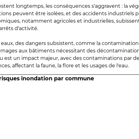
estent longtemps, les conséquences s'aggravent : la vé
tions peuvent être isolées, et des accidents industriels 
omiques, notamment agricoles et industrielles, subissen
rrêts d'activité.
es eaux, des dangers subsistent, comme la contamination
mmages aux bâtiments nécessitant des décontaminations
eau est un impact majeur, avec des contaminations par d
es, affectant la faune, la flore et les usages de l'eau.
 risques inondation par commune