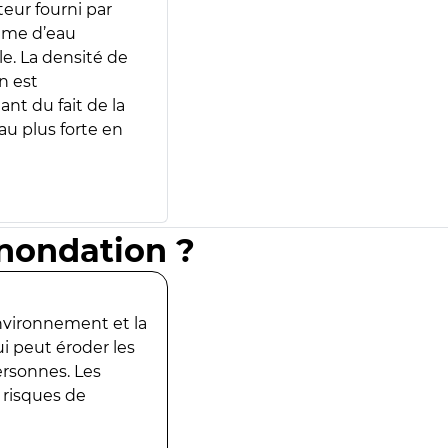
teur fourni par
lume d’eau
e. La densité de
n est
ant du fait de la
u plus forte en
inondation ?
environnement et la
ui peut éroder les
ersonnes. Les
 risques de