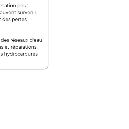
gétation peut
peuvent survenir.
t des pertes
 des réseaux d'eau
 et réparations.
es hydrocarbures