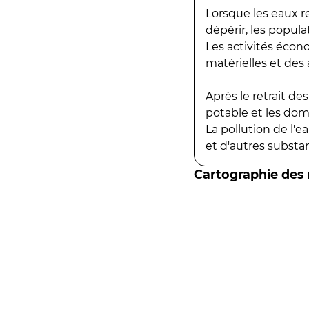
Lorsque les eaux r
dépérir, les popula
Les activités écon
matérielles et des a
Après le retrait d
potable et les do
La pollution de l'
et d'autres substanc
Cartographie des