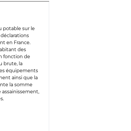
 potable sur le
s déclarations
ent en France.
abitant des
en fonction de
 brute, la
 les équipements
ment ainsi que la
sente la somme
e assainissement,
s.