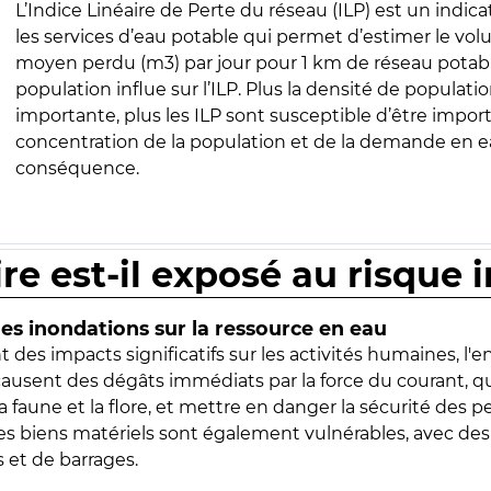
L’Indice Linéaire de Perte du réseau (ILP) est un indica
les services d’eau potable qui permet d’estimer le vo
moyen perdu (m3) par jour pour 1 km de réseau potabl
population influe sur l’ILP. Plus la densité de populatio
importante, plus les ILP sont susceptible d’être import
concentration de la population et de la demande en ea
conséquence.
ire est-il exposé au risque 
s inondations sur la ressource en eau
 des impacts significatifs sur les activités humaines, l'
 causent des dégâts immédiats par la force du courant, q
 faune et la flore, et mettre en danger la sécurité des p
 les biens matériels sont également vulnérables, avec des
 et de barrages.