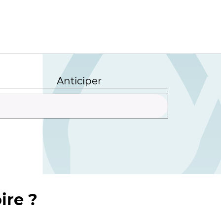
Anticiper
ire ?