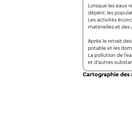
Lorsque les eaux r
dépérir, les popula
Les activités écon
matérielles et des a
Après le retrait d
potable et les do
La pollution de l'
et d'autres substanc
Cartographie des