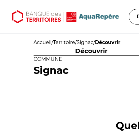
Aller au contenu principal
Aller au menu principal
Accueil
/
Territoire
/
Signac
/
Découvrir
Découvrir
COMMUNE
Signac
Quel