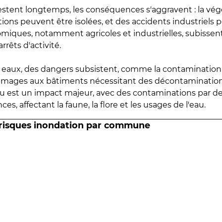
estent longtemps, les conséquences s'aggravent : la vé
tions peuvent être isolées, et des accidents industriels 
omiques, notamment agricoles et industrielles, subissen
rrêts d'activité.
es eaux, des dangers subsistent, comme la contamination
mmages aux bâtiments nécessitant des décontaminations
eau est un impact majeur, avec des contaminations par d
es, affectant la faune, la flore et les usages de l'eau.
 risques inondation par commune