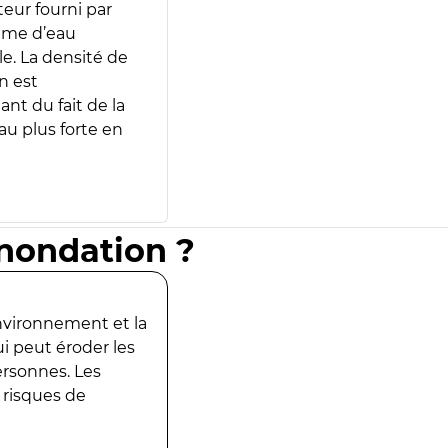
teur fourni par
lume d’eau
e. La densité de
n est
ant du fait de la
u plus forte en
inondation ?
environnement et la
ui peut éroder les
ersonnes. Les
 risques de