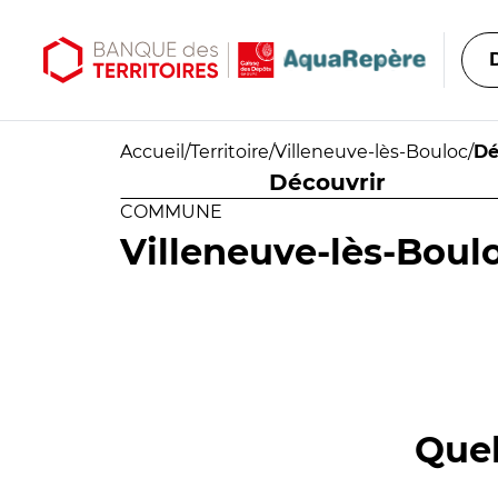
Aller au contenu principal
Aller au menu principal
Accueil
/
Territoire
/
Villeneuve-lès-Bouloc
/
Dé
Découvrir
COMMUNE
Villeneuve-lès-Boul
Quel