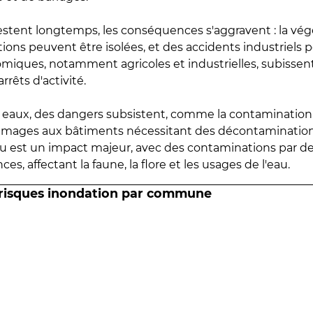
estent longtemps, les conséquences s'aggravent : la vé
tions peuvent être isolées, et des accidents industriels 
omiques, notamment agricoles et industrielles, subissen
rrêts d'activité.
es eaux, des dangers subsistent, comme la contamination
mmages aux bâtiments nécessitant des décontaminations
eau est un impact majeur, avec des contaminations par d
es, affectant la faune, la flore et les usages de l'eau.
 risques inondation par commune