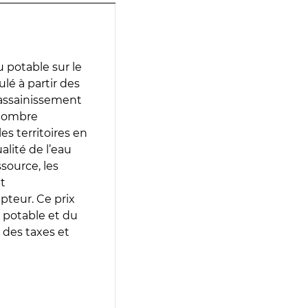
 potable sur le
ulé à partir des
d’assainissement
 nombre
es territoires en
lité de l’eau
source, les
t
epteur. Ce prix
 potable et du
 des taxes et