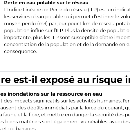
Perte en eau potable sur le réseau
L’Indice Linéaire de Perte du réseau (ILP) est un indica
les services d’eau potable qui permet d’estimer le vo
moyen perdu (m3) par jour pour 1 km de réseau potabl
population influe sur l’ILP. Plus la densité de populatio
importante, plus les ILP sont susceptible d’être import
concentration de la population et de la demande en ea
conséquence.
ire est-il exposé au risque 
s inondations sur la ressource en eau
 des impacts significatifs sur les activités humaines, l'
 causent des dégâts immédiats par la force du courant, q
 faune et la flore, et mettre en danger la sécurité des p
 les biens matériels sont également vulnérables, avec des
 et de barrages.