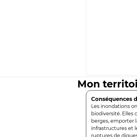
Mon territo
Conséquences de
Les inondations ont
biodiversité. Elles
berges, emporter la
infrastructures et
ruptures de digues