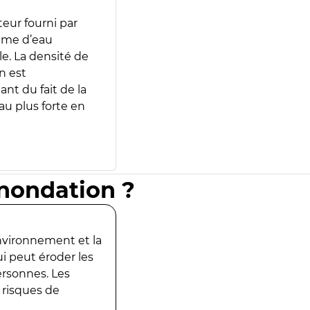
teur fourni par
lume d’eau
e. La densité de
n est
ant du fait de la
u plus forte en
inondation ?
environnement et la
ui peut éroder les
ersonnes. Les
 risques de