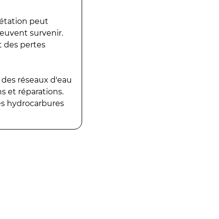
gétation peut
peuvent survenir.
t des pertes
 des réseaux d'eau
 et réparations.
es hydrocarbures