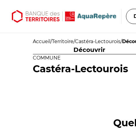
Aller au contenu principal
Aller au menu principal
Accueil
/
Territoire
/
Castéra-Lectourois
/
Décou
Découvrir
COMMUNE
Castéra-Lectourois
Quel