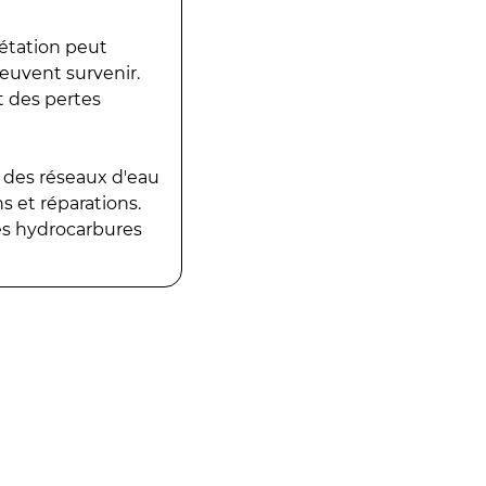
gétation peut
peuvent survenir.
t des pertes
 des réseaux d'eau
 et réparations.
es hydrocarbures