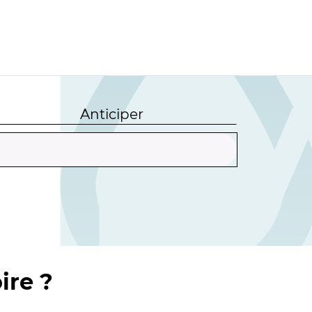
Anticiper
ire ?