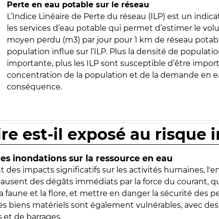
Perte en eau potable sur le réseau
L’Indice Linéaire de Perte du réseau (ILP) est un indica
les services d’eau potable qui permet d’estimer le vo
moyen perdu (m3) par jour pour 1 km de réseau potabl
population influe sur l’ILP. Plus la densité de populatio
importante, plus les ILP sont susceptible d’être import
concentration de la population et de la demande en ea
conséquence.
ire est-il exposé au risque 
s inondations sur la ressource en eau
 des impacts significatifs sur les activités humaines, l'
 causent des dégâts immédiats par la force du courant, q
 faune et la flore, et mettre en danger la sécurité des p
 les biens matériels sont également vulnérables, avec des
 et de barrages.