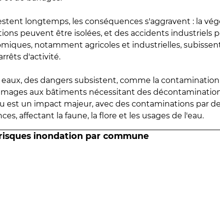
estent longtemps, les conséquences s'aggravent : la vé
tions peuvent être isolées, et des accidents industriels 
omiques, notamment agricoles et industrielles, subissen
rrêts d'activité.
es eaux, des dangers subsistent, comme la contamination
mmages aux bâtiments nécessitant des décontaminations
eau est un impact majeur, avec des contaminations par d
es, affectant la faune, la flore et les usages de l'eau.
 risques inondation par commune