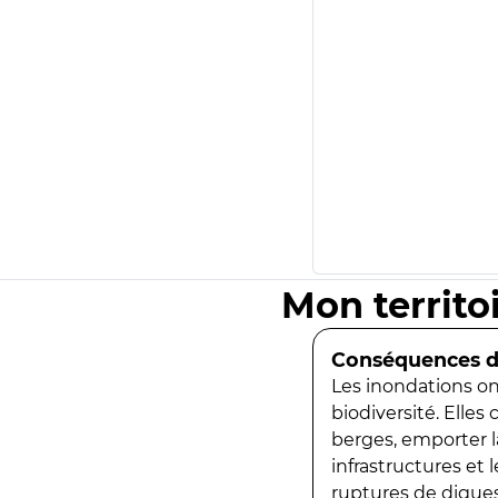
Mon territo
Conséquences de
Les inondations ont
biodiversité. Elles
berges, emporter la
infrastructures et
ruptures de digues