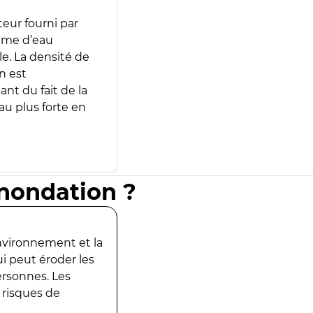
teur fourni par
lume d’eau
e. La densité de
n est
ant du fait de la
u plus forte en
inondation ?
environnement et la
ui peut éroder les
ersonnes. Les
 risques de