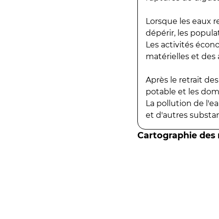
Lorsque les eaux r
dépérir, les popula
Les activités écon
matérielles et des a
Après le retrait d
potable et les do
La pollution de l'
et d'autres substanc
Cartographie des