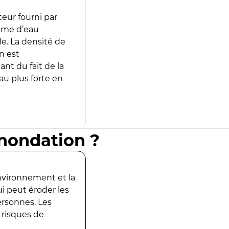
teur fourni par
lume d’eau
e. La densité de
n est
ant du fait de la
u plus forte en
inondation ?
environnement et la
ui peut éroder les
ersonnes. Les
 risques de