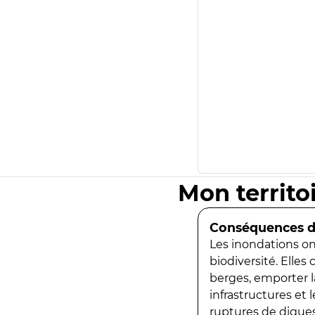
Mon territo
Conséquences de
Les inondations ont
biodiversité. Elles
berges, emporter la
infrastructures et
ruptures de digues