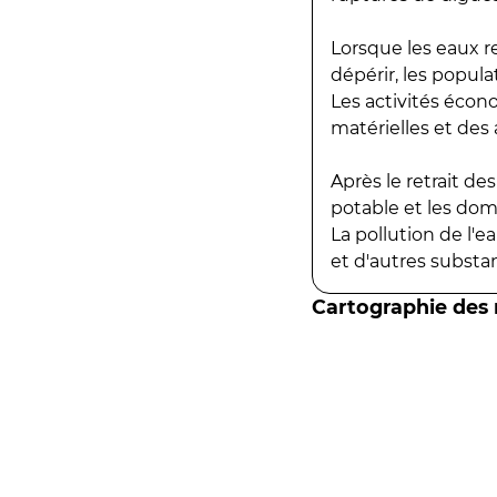
Lorsque les eaux r
dépérir, les popula
Les activités écon
matérielles et des a
Après le retrait d
potable et les do
La pollution de l'
et d'autres substanc
Cartographie des