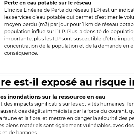
Perte en eau potable sur le réseau
L’Indice Linéaire de Perte du réseau (ILP) est un indica
les services d’eau potable qui permet d’estimer le vo
moyen perdu (m3) par jour pour 1 km de réseau potabl
population influe sur l’ILP. Plus la densité de populatio
importante, plus les ILP sont susceptible d’être import
concentration de la population et de la demande en ea
conséquence.
ire est-il exposé au risque 
s inondations sur la ressource en eau
 des impacts significatifs sur les activités humaines, l'
 causent des dégâts immédiats par la force du courant, q
 faune et la flore, et mettre en danger la sécurité des p
 les biens matériels sont également vulnérables, avec des
 et de barrages.