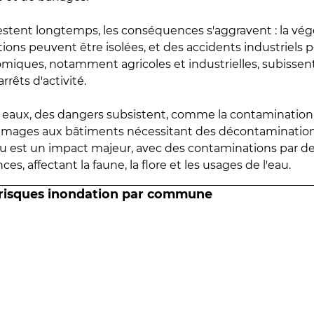
estent longtemps, les conséquences s'aggravent : la vé
tions peuvent être isolées, et des accidents industriels 
omiques, notamment agricoles et industrielles, subissen
rrêts d'activité.
es eaux, des dangers subsistent, comme la contamination
mmages aux bâtiments nécessitant des décontaminations
eau est un impact majeur, avec des contaminations par d
es, affectant la faune, la flore et les usages de l'eau.
 risques inondation par commune