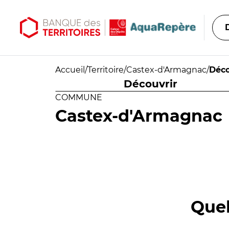
Aller au contenu principal
Aller au menu principal
Accueil
/
Territoire
/
Castex-d'Armagnac
/
Déco
Découvrir
COMMUNE
Castex-d'Armagnac
Quel