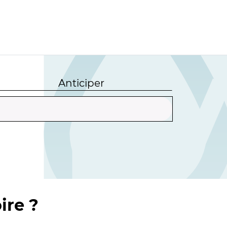
Anticiper
ire ?