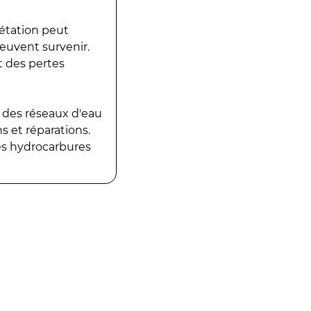
gétation peut
peuvent survenir.
t des pertes
 des réseaux d'eau
 et réparations.
es hydrocarbures