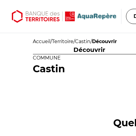
Aller au contenu principal
Aller au menu principal
Accueil
/
Territoire
/
Castin
/
Découvrir
Découvrir
COMMUNE
Castin
Quel