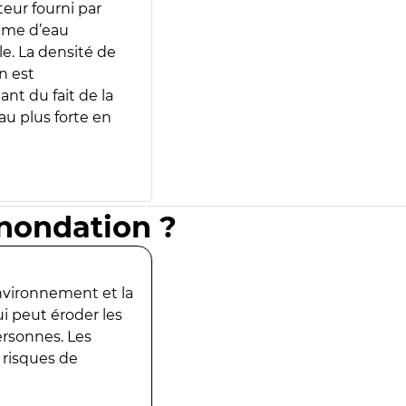
teur fourni par
lume d’eau
e. La densité de
n est
ant du fait de la
u plus forte en
inondation ?
environnement et la
ui peut éroder les
ersonnes. Les
 risques de