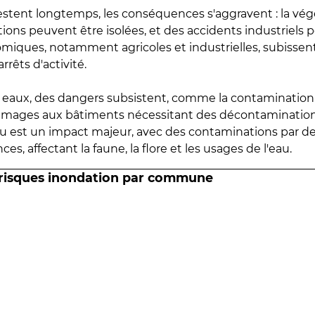
estent longtemps, les conséquences s'aggravent : la vé
tions peuvent être isolées, et des accidents industriels 
omiques, notamment agricoles et industrielles, subissen
rrêts d'activité.
es eaux, des dangers subsistent, comme la contamination
mmages aux bâtiments nécessitant des décontaminations
eau est un impact majeur, avec des contaminations par d
es, affectant la faune, la flore et les usages de l'eau.
 risques inondation par commune