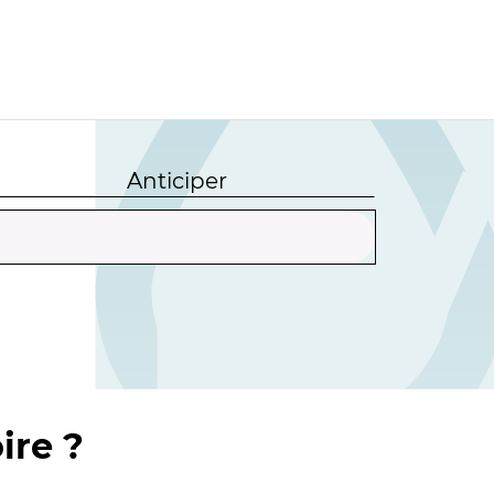
Anticiper
ire ?