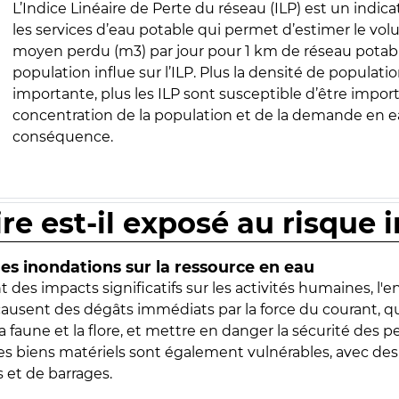
L’Indice Linéaire de Perte du réseau (ILP) est un indica
les services d’eau potable qui permet d’estimer le vo
moyen perdu (m3) par jour pour 1 km de réseau potabl
population influe sur l’ILP. Plus la densité de populatio
importante, plus les ILP sont susceptible d’être import
concentration de la population et de la demande en ea
conséquence.
ire est-il exposé au risque 
s inondations sur la ressource en eau
 des impacts significatifs sur les activités humaines, l'
 causent des dégâts immédiats par la force du courant, q
 faune et la flore, et mettre en danger la sécurité des p
 les biens matériels sont également vulnérables, avec des
 et de barrages.