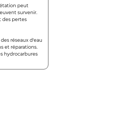
gétation peut
peuvent survenir.
t des pertes
 des réseaux d'eau
 et réparations.
es hydrocarbures