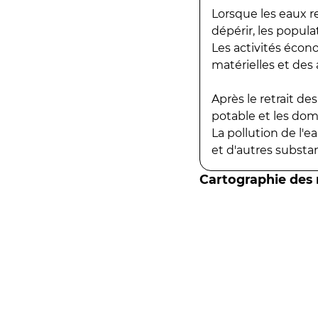
Lorsque les eaux r
dépérir, les popula
Les activités écon
matérielles et des a
Après le retrait d
potable et les do
La pollution de l'
et d'autres substanc
Cartographie des