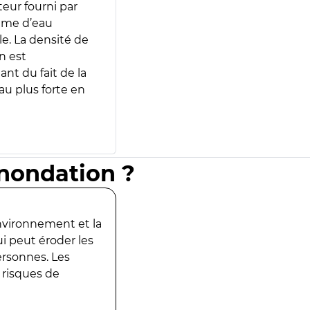
teur fourni par
lume d’eau
e. La densité de
n est
ant du fait de la
u plus forte en
inondation ?
environnement et la
ui peut éroder les
ersonnes. Les
 risques de