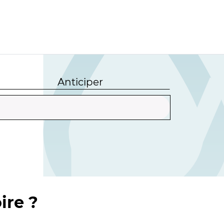
Anticiper
ire ?