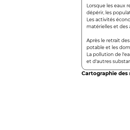
Lorsque les eaux r
dépérir, les popula
Les activités écon
matérielles et des a
Après le retrait d
potable et les do
La pollution de l'
et d'autres substanc
Cartographie des