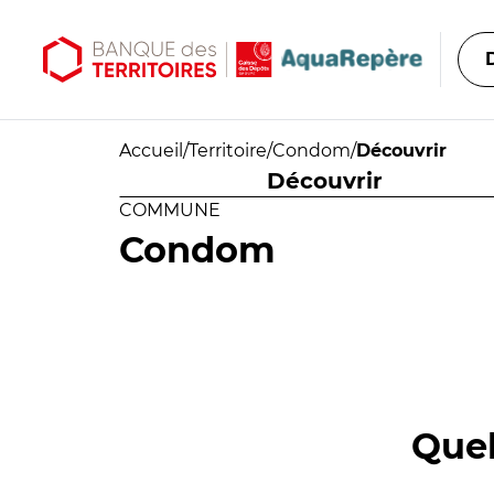
Aller au contenu principal
Aller au menu principal
Accueil
/
Territoire
/
Condom
/
Découvrir
Découvrir
COMMUNE
Condom
Quel