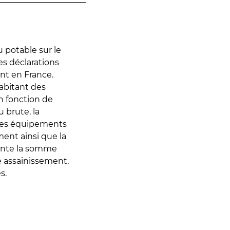
 potable sur le
des déclarations
ent en France.
abitant des
en fonction de
 brute, la
 les équipements
ment ainsi que la
sente la somme
e assainissement,
s.