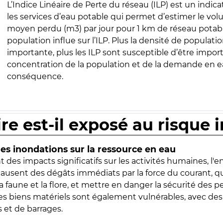
L’Indice Linéaire de Perte du réseau (ILP) est un indica
les services d’eau potable qui permet d’estimer le vo
moyen perdu (m3) par jour pour 1 km de réseau potabl
population influe sur l’ILP. Plus la densité de populatio
importante, plus les ILP sont susceptible d’être import
concentration de la population et de la demande en ea
conséquence.
ire est-il exposé au risque 
s inondations sur la ressource en eau
 des impacts significatifs sur les activités humaines, l'
 causent des dégâts immédiats par la force du courant, q
 faune et la flore, et mettre en danger la sécurité des p
 les biens matériels sont également vulnérables, avec des
 et de barrages.