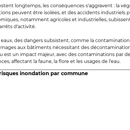
estent longtemps, les conséquences s'aggravent : la vé
tions peuvent être isolées, et des accidents industriels 
omiques, notamment agricoles et industrielles, subissen
rrêts d'activité.
es eaux, des dangers subsistent, comme la contamination
mmages aux bâtiments nécessitant des décontaminations
eau est un impact majeur, avec des contaminations par d
es, affectant la faune, la flore et les usages de l'eau.
 risques inondation par commune