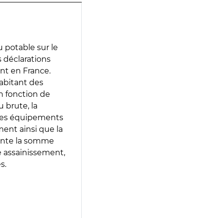
 potable sur le
s déclarations
ent en France.
abitant des
en fonction de
 brute, la
 les équipements
ment ainsi que la
sente la somme
e assainissement,
s.