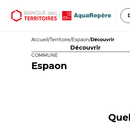
Aller au contenu principal
Aller au menu principal
Accueil
/
Territoire
/
Espaon
/
Découvrir
Découvrir
COMMUNE
Espaon
Quel