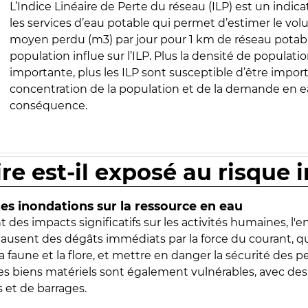
L’Indice Linéaire de Perte du réseau (ILP) est un indica
les services d’eau potable qui permet d’estimer le vo
moyen perdu (m3) par jour pour 1 km de réseau potabl
population influe sur l’ILP. Plus la densité de populatio
importante, plus les ILP sont susceptible d’être import
concentration de la population et de la demande en ea
conséquence.
ire est-il exposé au risque 
s inondations sur la ressource en eau
 des impacts significatifs sur les activités humaines, l'
 causent des dégâts immédiats par la force du courant, q
 faune et la flore, et mettre en danger la sécurité des p
 les biens matériels sont également vulnérables, avec des
 et de barrages.