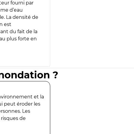
teur fourni par
lume d’eau
e. La densité de
n est
ant du fait de la
u plus forte en
inondation ?
environnement et la
ui peut éroder les
ersonnes. Les
 risques de