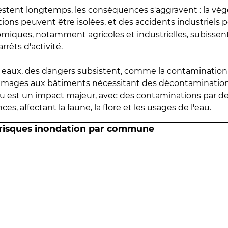
estent longtemps, les conséquences s'aggravent : la vé
tions peuvent être isolées, et des accidents industriels 
omiques, notamment agricoles et industrielles, subissen
rrêts d'activité.
es eaux, des dangers subsistent, comme la contamination
mmages aux bâtiments nécessitant des décontaminations
eau est un impact majeur, avec des contaminations par d
es, affectant la faune, la flore et les usages de l'eau.
 risques inondation par commune