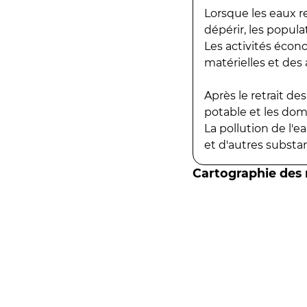
Lorsque les eaux r
dépérir, les popula
Les activités écon
matérielles et des a
Après le retrait d
potable et les do
La pollution de l'
et d'autres substanc
Cartographie des