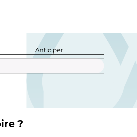
Anticiper
ire ?