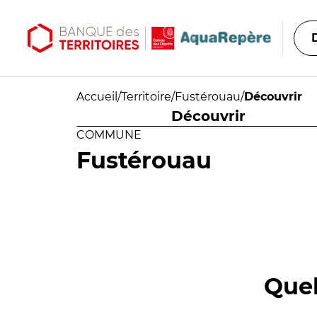
Aller au contenu principal
Aller au menu principal
Accueil
/
Territoire
/
Fustérouau
/
Découvrir
Découvrir
COMMUNE
Fustérouau
Quel