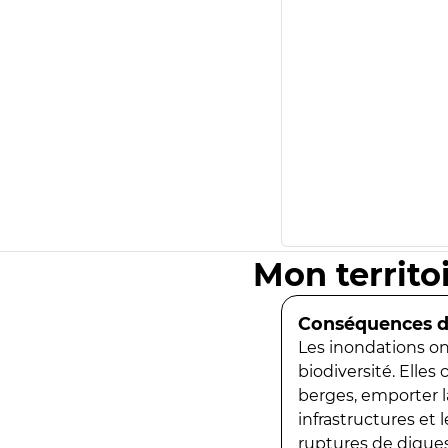
Mon territo
Conséquences de
Les inondations ont
biodiversité. Elles
berges, emporter la
infrastructures et
ruptures de digues