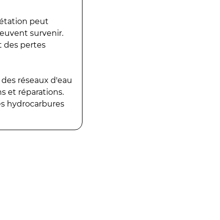
gétation peut
peuvent survenir.
t des pertes
 des réseaux d'eau
 et réparations.
es hydrocarbures