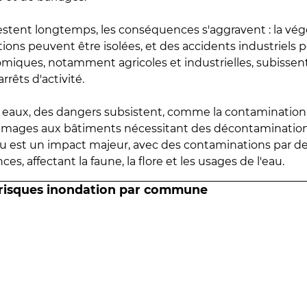
estent longtemps, les conséquences s'aggravent : la vé
tions peuvent être isolées, et des accidents industriels 
omiques, notamment agricoles et industrielles, subissen
rrêts d'activité.
es eaux, des dangers subsistent, comme la contamination
mmages aux bâtiments nécessitant des décontaminations
eau est un impact majeur, avec des contaminations par d
es, affectant la faune, la flore et les usages de l'eau.
 risques inondation par commune