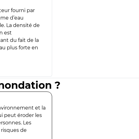
teur fourni par
lume d’eau
e. La densité de
n est
ant du fait de la
u plus forte en
inondation ?
environnement et la
ui peut éroder les
ersonnes. Les
 risques de