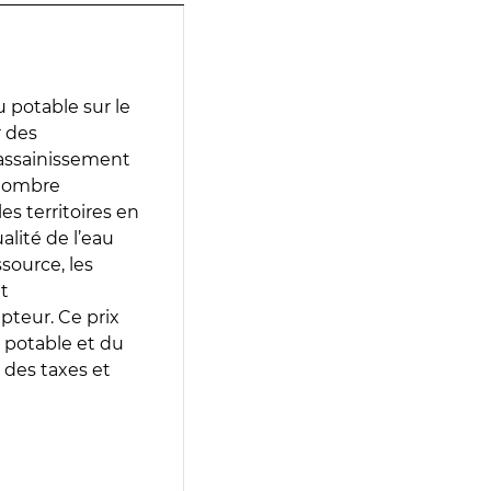
 potable sur le
r des
d’assainissement
 nombre
es territoires en
lité de l’eau
source, les
t
epteur. Ce prix
 potable et du
 des taxes et