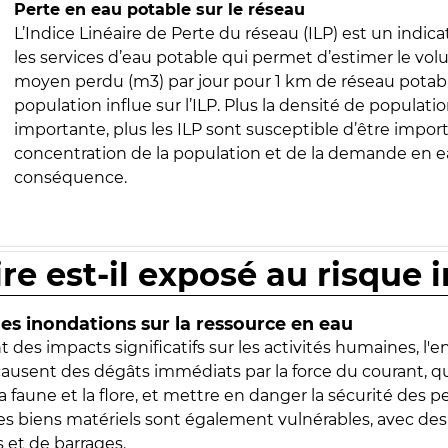
Perte en eau potable sur le réseau
L’Indice Linéaire de Perte du réseau (ILP) est un indica
les services d’eau potable qui permet d’estimer le vo
moyen perdu (m3) par jour pour 1 km de réseau potabl
population influe sur l’ILP. Plus la densité de populatio
importante, plus les ILP sont susceptible d’être import
concentration de la population et de la demande en ea
conséquence.
ire est-il exposé au risque 
s inondations sur la ressource en eau
 des impacts significatifs sur les activités humaines, l'
 causent des dégâts immédiats par la force du courant, q
 faune et la flore, et mettre en danger la sécurité des p
 les biens matériels sont également vulnérables, avec des
 et de barrages.