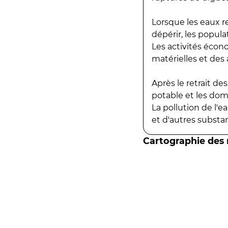
Lorsque les eaux r
dépérir, les popula
Les activités écon
matérielles et des a
Après le retrait d
potable et les do
La pollution de l'
et d'autres substanc
Cartographie des