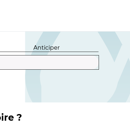
Anticiper
ire ?