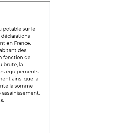
 potable sur le
s déclarations
ent en France.
abitant des
en fonction de
 brute, la
 les équipements
ment ainsi que la
sente la somme
e assainissement,
s.