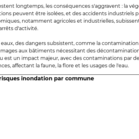
estent longtemps, les conséquences s'aggravent : la vé
tions peuvent être isolées, et des accidents industriels 
omiques, notamment agricoles et industrielles, subissen
rrêts d'activité.
es eaux, des dangers subsistent, comme la contamination
mmages aux bâtiments nécessitant des décontaminations
eau est un impact majeur, avec des contaminations par d
es, affectant la faune, la flore et les usages de l'eau.
 risques inondation par commune