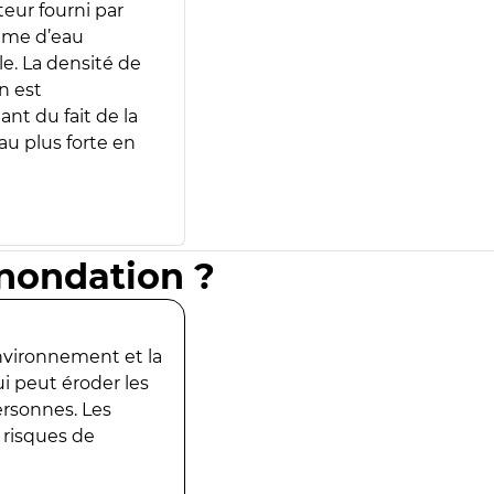
teur fourni par
lume d’eau
e. La densité de
n est
ant du fait de la
u plus forte en
inondation ?
environnement et la
ui peut éroder les
ersonnes. Les
 risques de