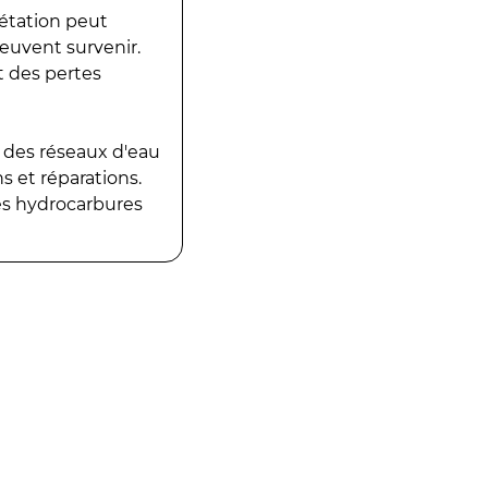
gétation peut
peuvent survenir.
t des pertes
 des réseaux d'eau
 et réparations.
es hydrocarbures