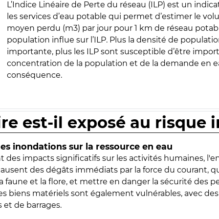
L’Indice Linéaire de Perte du réseau (ILP) est un indica
les services d’eau potable qui permet d’estimer le vo
moyen perdu (m3) par jour pour 1 km de réseau potabl
population influe sur l’ILP. Plus la densité de populatio
importante, plus les ILP sont susceptible d’être import
concentration de la population et de la demande en ea
conséquence.
ire est-il exposé au risque 
s inondations sur la ressource en eau
 des impacts significatifs sur les activités humaines, l'
 causent des dégâts immédiats par la force du courant, q
 faune et la flore, et mettre en danger la sécurité des p
 les biens matériels sont également vulnérables, avec des
 et de barrages.