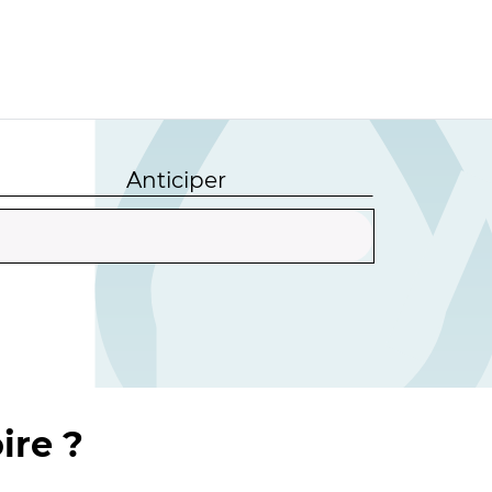
Anticiper
ire ?