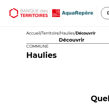
Aller au contenu principal
Aller au menu principal
Accueil
/
Territoire
/
Haulies
/
Découvrir
Découvrir
COMMUNE
Haulies
Quel