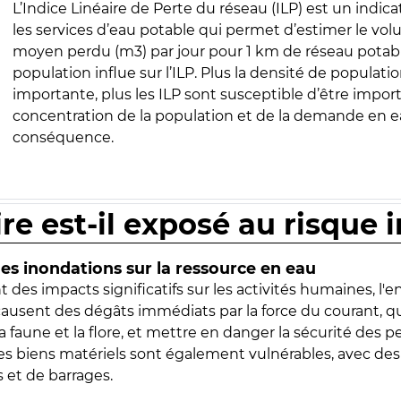
L’Indice Linéaire de Perte du réseau (ILP) est un indica
les services d’eau potable qui permet d’estimer le vo
moyen perdu (m3) par jour pour 1 km de réseau potabl
population influe sur l’ILP. Plus la densité de populatio
importante, plus les ILP sont susceptible d’être import
concentration de la population et de la demande en ea
conséquence.
ire est-il exposé au risque 
s inondations sur la ressource en eau
 des impacts significatifs sur les activités humaines, l'
 causent des dégâts immédiats par la force du courant, q
 faune et la flore, et mettre en danger la sécurité des p
 les biens matériels sont également vulnérables, avec des
 et de barrages.