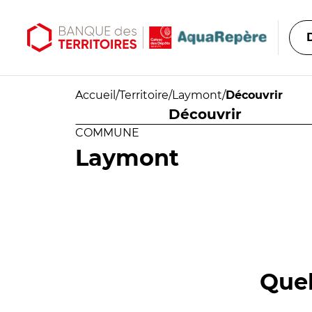
Aller au contenu principal
Aller au menu principal
Accueil
/
Territoire
/
Laymont
/
Découvrir
Découvrir
COMMUNE
Laymont
Quel