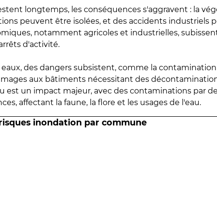
estent longtemps, les conséquences s'aggravent : la vé
tions peuvent être isolées, et des accidents industriels 
omiques, notamment agricoles et industrielles, subissen
rrêts d'activité.
es eaux, des dangers subsistent, comme la contamination
mmages aux bâtiments nécessitant des décontaminations
eau est un impact majeur, avec des contaminations par d
es, affectant la faune, la flore et les usages de l'eau.
 risques inondation par commune