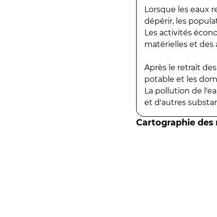
Lorsque les eaux r
dépérir, les popula
Les activités écon
matérielles et des a
Après le retrait d
potable et les do
La pollution de l'
et d'autres substanc
Cartographie des