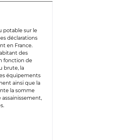
 potable sur le
des déclarations
ent en France.
abitant des
en fonction de
 brute, la
 les équipements
ment ainsi que la
sente la somme
e assainissement,
s.