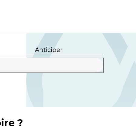
Anticiper
ire ?