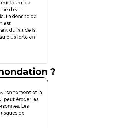
teur fourni par
lume d’eau
e. La densité de
n est
ant du fait de la
u plus forte en
inondation ?
environnement et la
ui peut éroder les
ersonnes. Les
 risques de