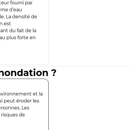
teur fourni par
lume d’eau
e. La densité de
n est
ant du fait de la
u plus forte en
inondation ?
environnement et la
ui peut éroder les
ersonnes. Les
 risques de