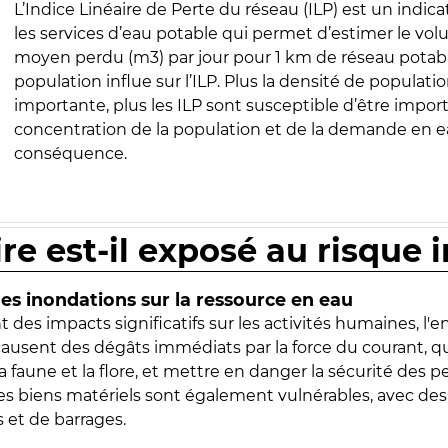
L’Indice Linéaire de Perte du réseau (ILP) est un indica
les services d’eau potable qui permet d’estimer le vo
moyen perdu (m3) par jour pour 1 km de réseau potabl
population influe sur l’ILP. Plus la densité de populatio
importante, plus les ILP sont susceptible d’être import
concentration de la population et de la demande en ea
conséquence.
ire est-il exposé au risque 
s inondations sur la ressource en eau
 des impacts significatifs sur les activités humaines, l'
 causent des dégâts immédiats par la force du courant, q
 faune et la flore, et mettre en danger la sécurité des p
 les biens matériels sont également vulnérables, avec des
 et de barrages.