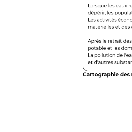
Lorsque les eaux r
dépérir, les popula
Les activités écon
matérielles et des a
Après le retrait d
potable et les do
La pollution de l'
et d'autres substanc
Cartographie des