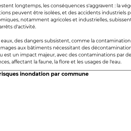
estent longtemps, les conséquences s'aggravent : la vé
tions peuvent être isolées, et des accidents industriels 
omiques, notamment agricoles et industrielles, subissen
rrêts d'activité.
es eaux, des dangers subsistent, comme la contamination
mmages aux bâtiments nécessitant des décontaminations
eau est un impact majeur, avec des contaminations par d
es, affectant la faune, la flore et les usages de l'eau.
 risques inondation par commune