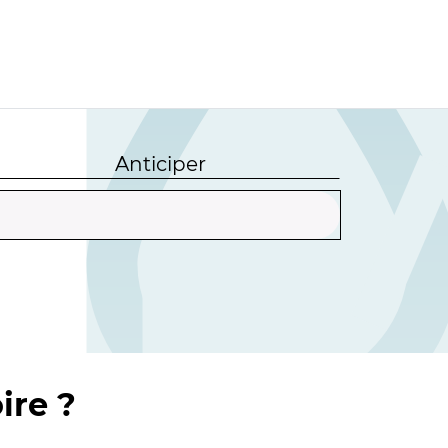
Anticiper
ire ?