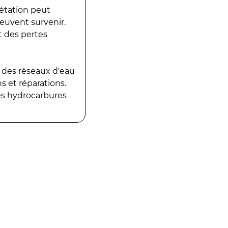
gétation peut
peuvent survenir.
t des pertes
 des réseaux d'eau
 et réparations.
es hydrocarbures