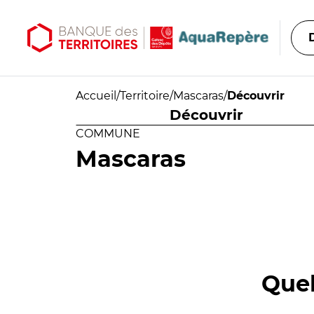
Aller au contenu principal
Aller au menu principal
Accueil
/
Territoire
/
Mascaras
/
Découvrir
Découvrir
COMMUNE
Mascaras
Quel