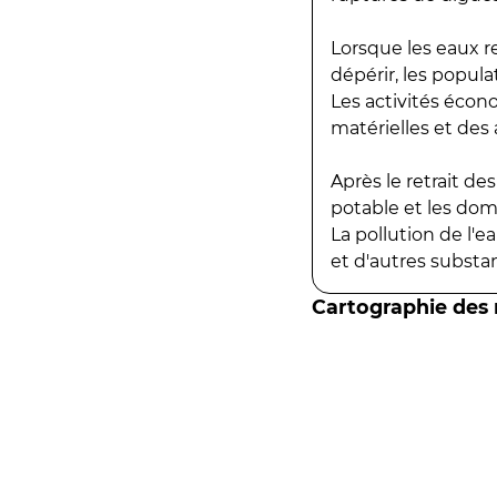
Lorsque les eaux r
dépérir, les popula
Les activités écon
matérielles et des a
Après le retrait d
potable et les do
La pollution de l'
et d'autres substanc
Cartographie des