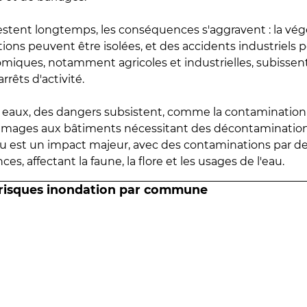
estent longtemps, les conséquences s'aggravent : la vé
tions peuvent être isolées, et des accidents industriels 
omiques, notamment agricoles et industrielles, subissen
rrêts d'activité.
es eaux, des dangers subsistent, comme la contamination
mmages aux bâtiments nécessitant des décontaminations
eau est un impact majeur, avec des contaminations par d
es, affectant la faune, la flore et les usages de l'eau.
 risques inondation par commune