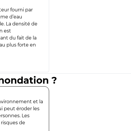
teur fourni par
lume d’eau
e. La densité de
n est
ant du fait de la
u plus forte en
inondation ?
environnement et la
ui peut éroder les
ersonnes. Les
 risques de