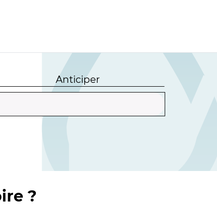
Anticiper
ire ?