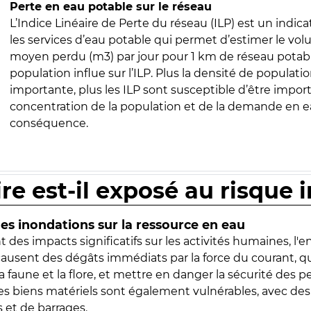
Perte en eau potable sur le réseau
L’Indice Linéaire de Perte du réseau (ILP) est un indica
les services d’eau potable qui permet d’estimer le vo
moyen perdu (m3) par jour pour 1 km de réseau potabl
population influe sur l’ILP. Plus la densité de populatio
importante, plus les ILP sont susceptible d’être import
concentration de la population et de la demande en ea
conséquence.
ire est-il exposé au risque 
s inondations sur la ressource en eau
 des impacts significatifs sur les activités humaines, l'
 causent des dégâts immédiats par la force du courant, q
 faune et la flore, et mettre en danger la sécurité des p
 les biens matériels sont également vulnérables, avec des
 et de barrages.