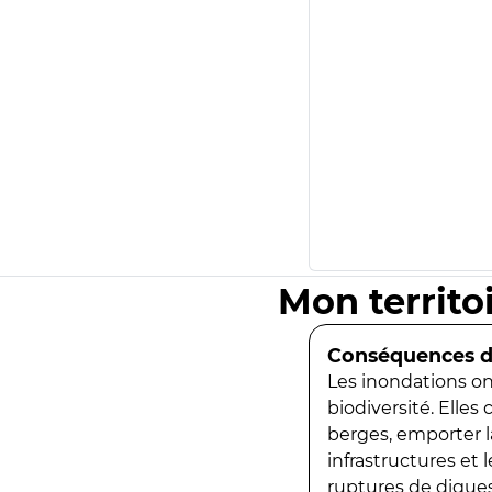
Mon territo
Conséquences de
Les inondations ont
biodiversité. Elles
berges, emporter la
infrastructures et
ruptures de digues