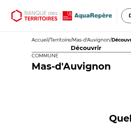
Aller au contenu principal
Aller au menu principal
Accueil
/
Territoire
/
Mas-d'Auvignon
/
Découvr
Découvrir
COMMUNE
Mas-d'Auvignon
Quel