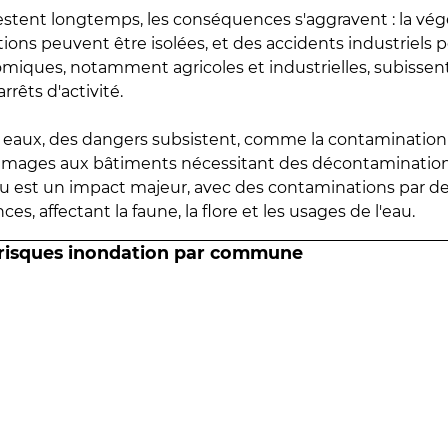
estent longtemps, les conséquences s'aggravent : la vé
tions peuvent être isolées, et des accidents industriels 
omiques, notamment agricoles et industrielles, subissen
rrêts d'activité.
es eaux, des dangers subsistent, comme la contamination
mmages aux bâtiments nécessitant des décontaminations
eau est un impact majeur, avec des contaminations par d
es, affectant la faune, la flore et les usages de l'eau.
 risques inondation par commune