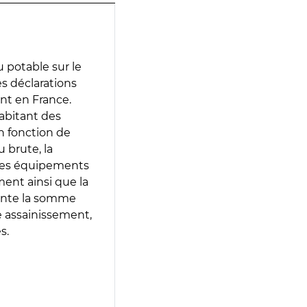
 potable sur le
es déclarations
ent en France.
abitant des
en fonction de
 brute, la
 les équipements
ment ainsi que la
sente la somme
e assainissement,
s.