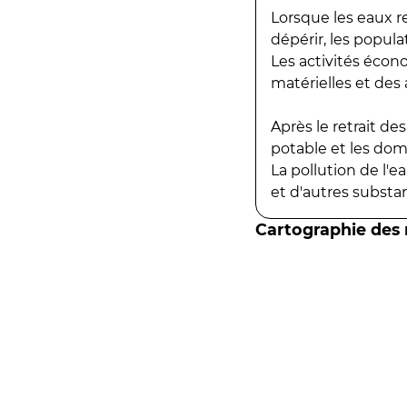
Lorsque les eaux r
dépérir, les popula
Les activités écon
matérielles et des a
Après le retrait d
potable et les do
La pollution de l'
et d'autres substanc
Cartographie des