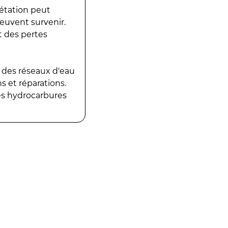
gétation peut
peuvent survenir.
t des pertes
 des réseaux d'eau
 et réparations.
es hydrocarbures