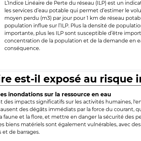
L’Indice Linéaire de Perte du réseau (ILP) est un indica
les services d’eau potable qui permet d’estimer le vo
moyen perdu (m3) par jour pour 1 km de réseau potabl
population influe sur l’ILP. Plus la densité de populatio
importante, plus les ILP sont susceptible d’être import
concentration de la population et de la demande en ea
conséquence.
ire est-il exposé au risque 
s inondations sur la ressource en eau
 des impacts significatifs sur les activités humaines, l'
 causent des dégâts immédiats par la force du courant, q
 faune et la flore, et mettre en danger la sécurité des p
 les biens matériels sont également vulnérables, avec des
 et de barrages.