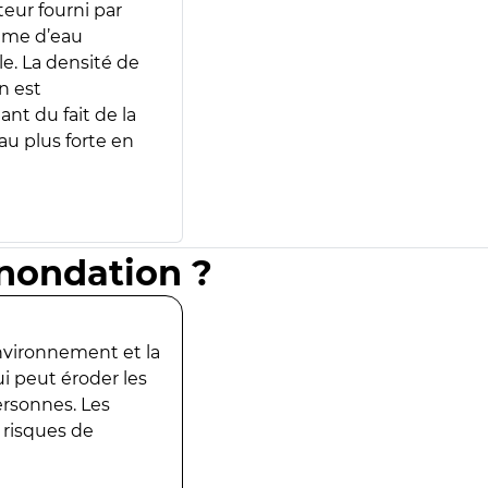
teur fourni par
lume d’eau
e. La densité de
n est
ant du fait de la
u plus forte en
inondation ?
environnement et la
ui peut éroder les
ersonnes. Les
 risques de