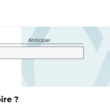
Anticiper
ire ?