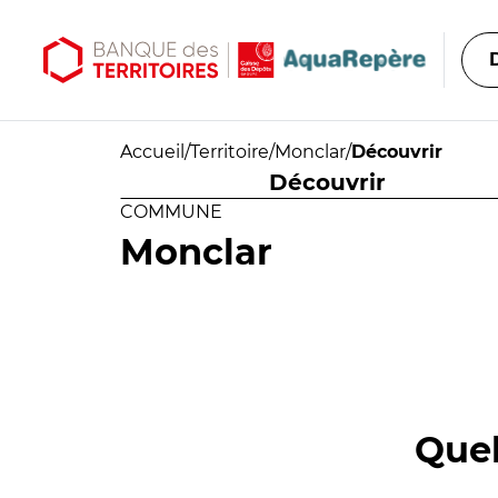
Aller au contenu principal
Aller au menu principal
Accueil
/
Territoire
/
Monclar
/
Découvrir
Découvrir
COMMUNE
Monclar
Quel