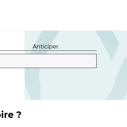
Anticiper
ire ?