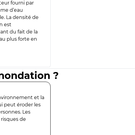
teur fourni par
lume d’eau
e. La densité de
n est
ant du fait de la
u plus forte en
inondation ?
environnement et la
ui peut éroder les
ersonnes. Les
 risques de