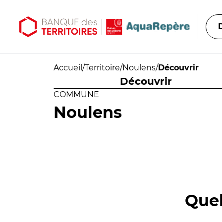
Aller au contenu principal
Aller au menu principal
Accueil
/
Territoire
/
Noulens
/
Découvrir
Découvrir
COMMUNE
Noulens
Quel