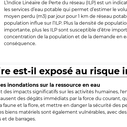
L’Indice Linéaire de Perte du réseau (ILP) est un indica
les services d’eau potable qui permet d’estimer le vo
moyen perdu (m3) par jour pour 1 km de réseau potabl
population influe sur l’ILP. Plus la densité de populatio
importante, plus les ILP sont susceptible d’être import
concentration de la population et de la demande en ea
conséquence.
ire est-il exposé au risque 
s inondations sur la ressource en eau
 des impacts significatifs sur les activités humaines, l'
 causent des dégâts immédiats par la force du courant, q
 faune et la flore, et mettre en danger la sécurité des p
 les biens matériels sont également vulnérables, avec des
 et de barrages.