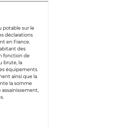
 potable sur le
des déclarations
ent en France.
abitant des
en fonction de
 brute, la
 les équipements
ment ainsi que la
sente la somme
e assainissement,
s.