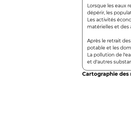
Lorsque les eaux r
dépérir, les popula
Les activités écon
matérielles et des a
Après le retrait d
potable et les do
La pollution de l'
et d'autres substanc
Cartographie des