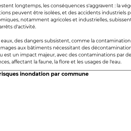
estent longtemps, les conséquences s'aggravent : la vé
tions peuvent être isolées, et des accidents industriels 
omiques, notamment agricoles et industrielles, subissen
rrêts d'activité.
es eaux, des dangers subsistent, comme la contamination
mmages aux bâtiments nécessitant des décontaminations
eau est un impact majeur, avec des contaminations par d
es, affectant la faune, la flore et les usages de l'eau.
 risques inondation par commune