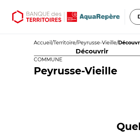
Aller au contenu principal
Aller au menu principal
Accueil
/
Territoire
/
Peyrusse-Vieille
/
Découvr
Découvrir
COMMUNE
Peyrusse-Vieille
Quel