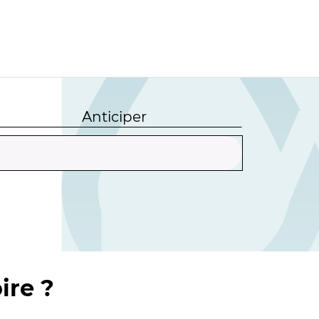
Anticiper
ire ?