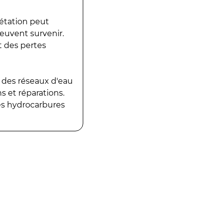
gétation peut
peuvent survenir.
t des pertes
 des réseaux d'eau
 et réparations.
es hydrocarbures