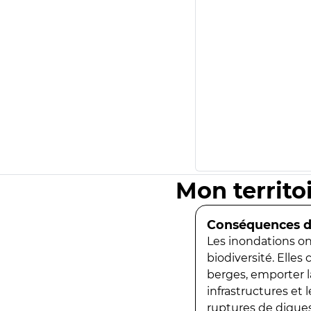
Mon territo
Conséquences de
Les inondations ont
biodiversité. Elles
berges, emporter la
infrastructures et
ruptures de digues