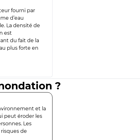
teur fourni par
lume d’eau
e. La densité de
n est
ant du fait de la
u plus forte en
inondation ?
environnement et la
ui peut éroder les
ersonnes. Les
 risques de