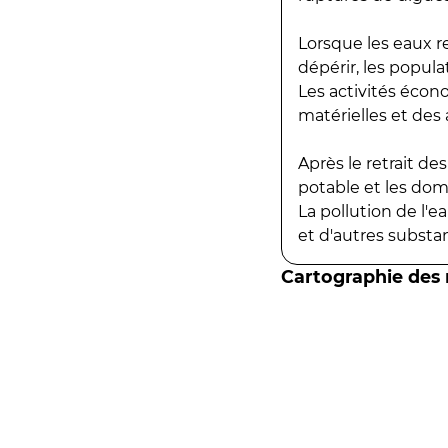
Lorsque les eaux r
dépérir, les popula
Les activités écon
matérielles et des a
Après le retrait d
potable et les do
La pollution de l'
et d'autres substanc
Cartographie des