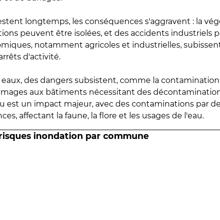
estent longtemps, les conséquences s'aggravent : la vé
tions peuvent être isolées, et des accidents industriels 
omiques, notamment agricoles et industrielles, subissen
rrêts d'activité.
es eaux, des dangers subsistent, comme la contamination
mmages aux bâtiments nécessitant des décontaminations
eau est un impact majeur, avec des contaminations par d
es, affectant la faune, la flore et les usages de l'eau.
 risques inondation par commune