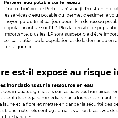
Perte en eau potable sur le réseau
L’Indice Linéaire de Perte du réseau (ILP) est un indica
les services d’eau potable qui permet d’estimer le vo
moyen perdu (m3) par jour pour 1 km de réseau potabl
population influe sur l’ILP. Plus la densité de populatio
importante, plus les ILP sont susceptible d’être import
concentration de la population et de la demande en ea
conséquence.
ire est-il exposé au risque 
s inondations sur la ressource en eau
 des impacts significatifs sur les activités humaines, l'
 causent des dégâts immédiats par la force du courant, q
 faune et la flore, et mettre en danger la sécurité des p
 les biens matériels sont également vulnérables, avec des
 et de barrages.