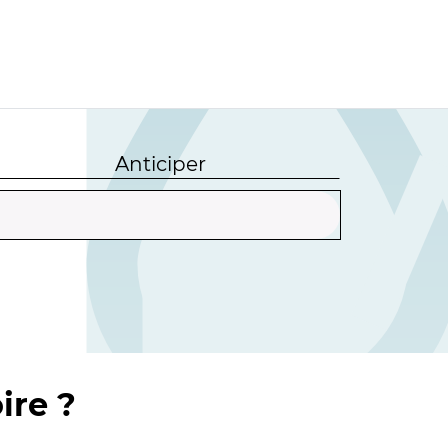
Anticiper
ire ?