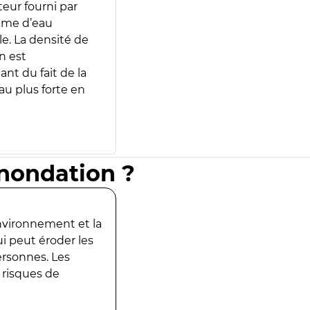
teur fourni par
lume d’eau
e. La densité de
n est
ant du fait de la
u plus forte en
inondation ?
environnement et la
ui peut éroder les
ersonnes. Les
 risques de