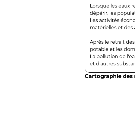
Lorsque les eaux r
dépérir, les popula
Les activités écon
matérielles et des a
Après le retrait d
potable et les do
La pollution de l'
et d'autres substanc
Cartographie des