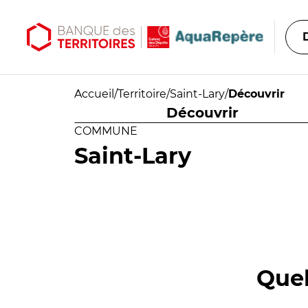
Aller au contenu principal
Aller au menu principal
Accueil
/
Territoire
/
Saint-Lary
/
Découvrir
Découvrir
COMMUNE
Saint-Lary
Quel