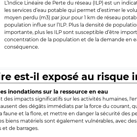
L’Indice Linéaire de Perte du réseau (ILP) est un indica
les services d’eau potable qui permet d’estimer le vo
moyen perdu (m3) par jour pour 1 km de réseau potabl
population influe sur l’ILP. Plus la densité de populatio
importante, plus les ILP sont susceptible d’être import
concentration de la population et de la demande en ea
conséquence.
ire est-il exposé au risque 
s inondations sur la ressource en eau
 des impacts significatifs sur les activités humaines, l'
 causent des dégâts immédiats par la force du courant, q
 faune et la flore, et mettre en danger la sécurité des p
 les biens matériels sont également vulnérables, avec des
 et de barrages.