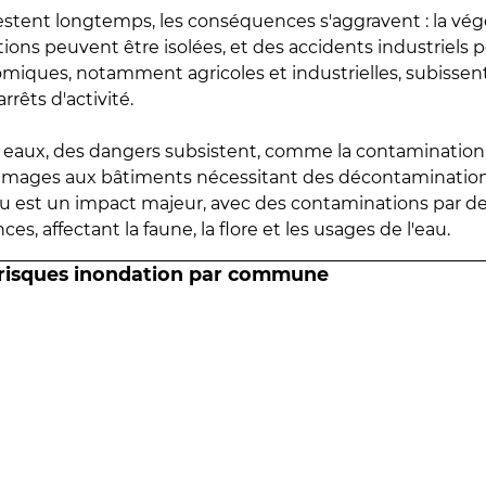
estent longtemps, les conséquences s'aggravent : la vé
tions peuvent être isolées, et des accidents industriels 
omiques, notamment agricoles et industrielles, subissen
rrêts d'activité.
es eaux, des dangers subsistent, comme la contamination
mmages aux bâtiments nécessitant des décontaminations
eau est un impact majeur, avec des contaminations par d
es, affectant la faune, la flore et les usages de l'eau.
 risques inondation par commune