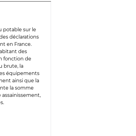
 potable sur le
r des déclarations
ent en France.
abitant des
en fonction de
 brute, la
 les équipements
ment ainsi que la
sente la somme
e assainissement,
s.