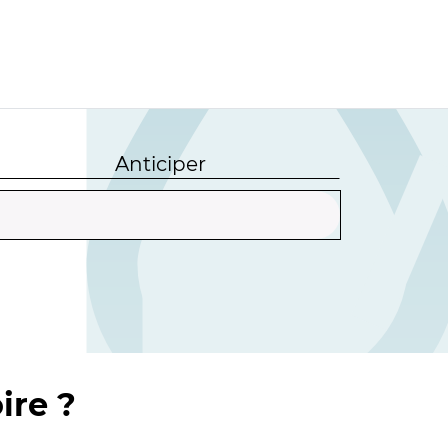
Anticiper
ire ?