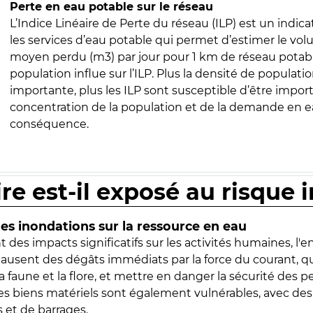
Perte en eau potable sur le réseau
L’Indice Linéaire de Perte du réseau (ILP) est un indica
les services d’eau potable qui permet d’estimer le vo
moyen perdu (m3) par jour pour 1 km de réseau potabl
population influe sur l’ILP. Plus la densité de populatio
importante, plus les ILP sont susceptible d’être import
concentration de la population et de la demande en ea
conséquence.
ire est-il exposé au risque 
s inondations sur la ressource en eau
 des impacts significatifs sur les activités humaines, l'
 causent des dégâts immédiats par la force du courant, q
 faune et la flore, et mettre en danger la sécurité des p
 les biens matériels sont également vulnérables, avec des
 et de barrages.