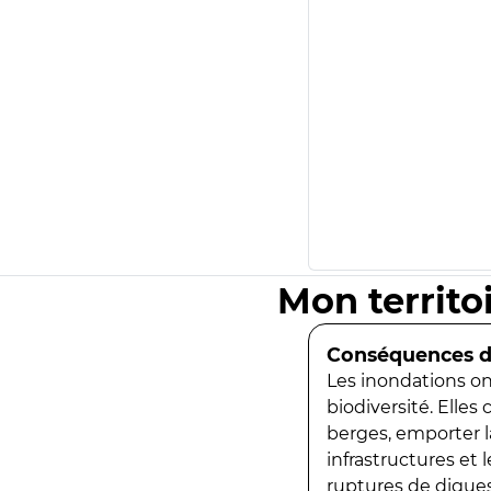
Mon territo
Conséquences de
Les inondations ont
biodiversité. Elles
berges, emporter la
infrastructures et
ruptures de digues