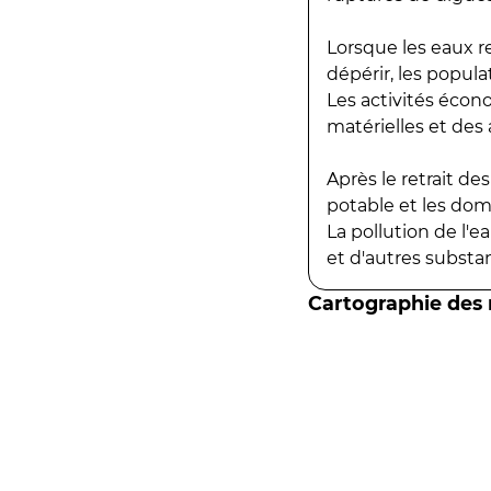
Lorsque les eaux r
dépérir, les popula
Les activités écon
matérielles et des a
Après le retrait d
potable et les do
La pollution de l'
et d'autres substanc
Cartographie des