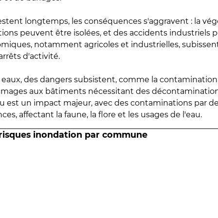
estent longtemps, les conséquences s'aggravent : la vé
tions peuvent être isolées, et des accidents industriels 
omiques, notamment agricoles et industrielles, subissen
rrêts d'activité.
es eaux, des dangers subsistent, comme la contamination
mmages aux bâtiments nécessitant des décontaminations
eau est un impact majeur, avec des contaminations par d
es, affectant la faune, la flore et les usages de l'eau.
 risques inondation par commune