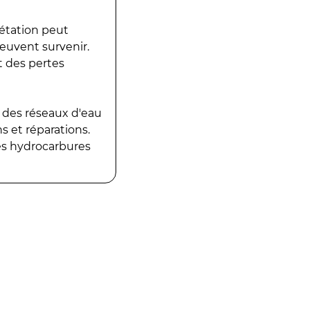
gétation peut
peuvent survenir.
t des pertes
 des réseaux d'eau
 et réparations.
es hydrocarbures