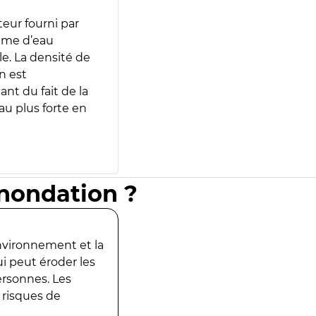
teur fourni par
lume d’eau
e. La densité de
n est
ant du fait de la
u plus forte en
inondation ?
environnement et la
ui peut éroder les
ersonnes. Les
 risques de