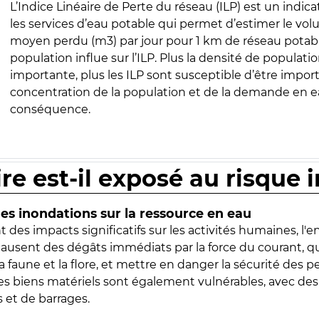
L’Indice Linéaire de Perte du réseau (ILP) est un indica
les services d’eau potable qui permet d’estimer le vo
moyen perdu (m3) par jour pour 1 km de réseau potabl
population influe sur l’ILP. Plus la densité de populatio
importante, plus les ILP sont susceptible d’être import
concentration de la population et de la demande en ea
conséquence.
ire est-il exposé au risque 
s inondations sur la ressource en eau
 des impacts significatifs sur les activités humaines, l'
 causent des dégâts immédiats par la force du courant, q
 faune et la flore, et mettre en danger la sécurité des p
 les biens matériels sont également vulnérables, avec des
 et de barrages.