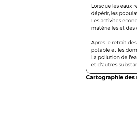
Lorsque les eaux r
dépérir, les popula
Les activités écon
matérielles et des a
Après le retrait d
potable et les do
La pollution de l'
et d'autres substanc
Cartographie des