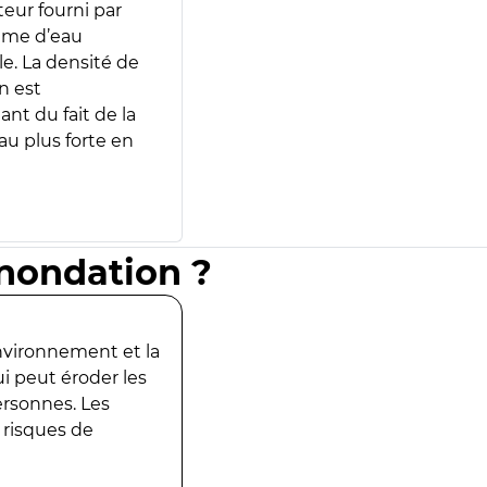
teur fourni par
lume d’eau
e. La densité de
n est
ant du fait de la
u plus forte en
inondation ?
environnement et la
ui peut éroder les
ersonnes. Les
 risques de