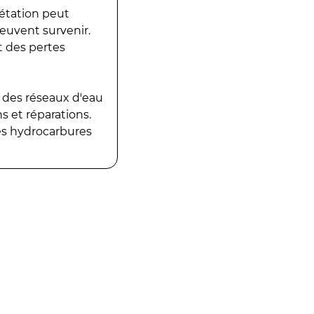
gétation peut
peuvent survenir.
t des pertes
 des réseaux d'eau
 et réparations.
es hydrocarbures