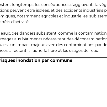
estent longtemps, les conséquences s'aggravent : la vé
tions peuvent être isolées, et des accidents industriels 
omiques, notamment agricoles et industrielles, subissen
rrêts d'activité.
es eaux, des dangers subsistent, comme la contamination
mmages aux bâtiments nécessitant des décontaminations
eau est un impact majeur, avec des contaminations par d
es, affectant la faune, la flore et les usages de l'eau.
 risques inondation par commune