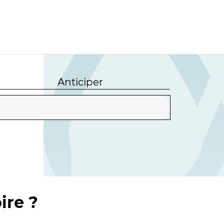
Anticiper
ire ?