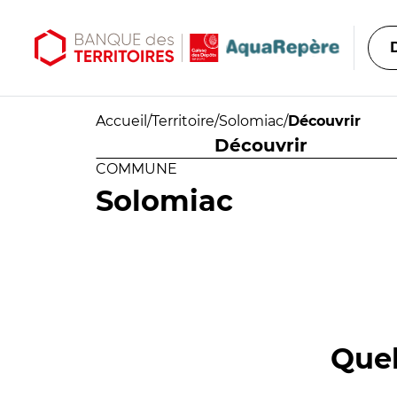
Aller au contenu principal
Aller au menu principal
Accueil
/
Territoire
/
Solomiac
/
Découvrir
Découvrir
COMMUNE
Solomiac
Quel