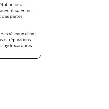
gétation peut
peuvent survenir.
t des pertes
 des réseaux d'eau
 et réparations.
es hydrocarbures