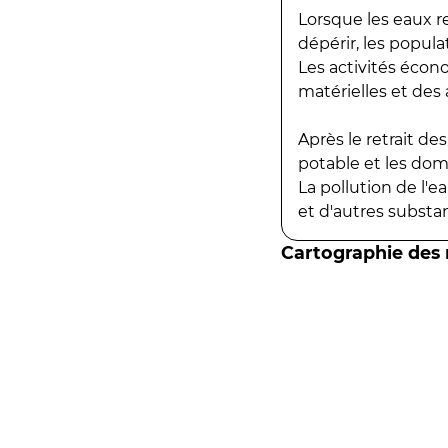
Lorsque les eaux r
dépérir, les popula
Les activités écon
matérielles et des a
Après le retrait d
potable et les do
La pollution de l'
et d'autres substanc
Cartographie des