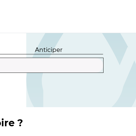
Anticiper
ire ?