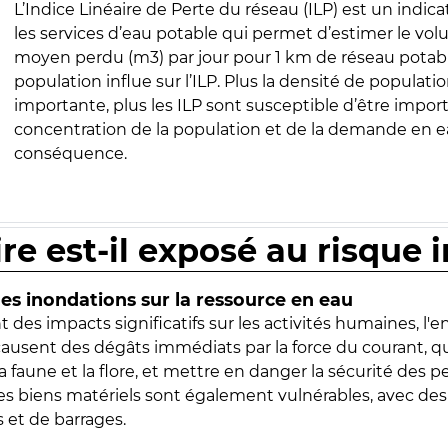
L’Indice Linéaire de Perte du réseau (ILP) est un indica
les services d’eau potable qui permet d’estimer le vo
moyen perdu (m3) par jour pour 1 km de réseau potabl
population influe sur l’ILP. Plus la densité de populatio
importante, plus les ILP sont susceptible d’être import
concentration de la population et de la demande en ea
conséquence.
ire est-il exposé au risque 
s inondations sur la ressource en eau
 des impacts significatifs sur les activités humaines, l'
 causent des dégâts immédiats par la force du courant, q
 faune et la flore, et mettre en danger la sécurité des p
 les biens matériels sont également vulnérables, avec des
 et de barrages.