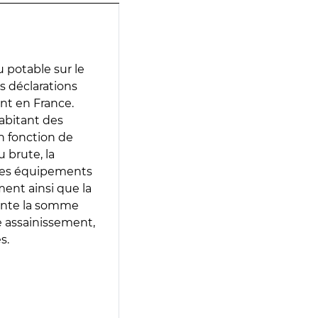
 potable sur le
es déclarations
ent en France.
abitant des
en fonction de
 brute, la
 les équipements
ment ainsi que la
sente la somme
e assainissement,
s.