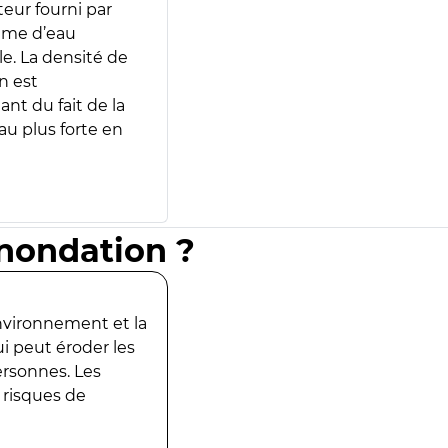
teur fourni par
lume d’eau
e. La densité de
n est
ant du fait de la
u plus forte en
inondation ?
environnement et la
ui peut éroder les
ersonnes. Les
 risques de