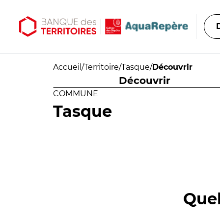
Aller au contenu principal
Aller au menu principal
Accueil
/
Territoire
/
Tasque
/
Découvrir
Découvrir
COMMUNE
Tasque
Quel