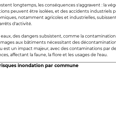
estent longtemps, les conséquences s'aggravent : la vé
tions peuvent être isolées, et des accidents industriels 
omiques, notamment agricoles et industrielles, subissen
rrêts d'activité.
es eaux, des dangers subsistent, comme la contamination
mmages aux bâtiments nécessitant des décontaminations
eau est un impact majeur, avec des contaminations par d
es, affectant la faune, la flore et les usages de l'eau.
 risques inondation par commune