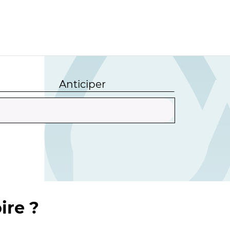
Anticiper
ire ?