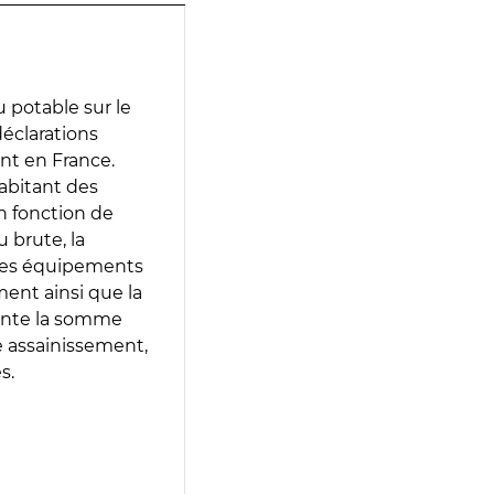
 potable sur le
 déclarations
ent en France.
abitant des
en fonction de
 brute, la
 les équipements
ment ainsi que la
sente la somme
e assainissement,
s.