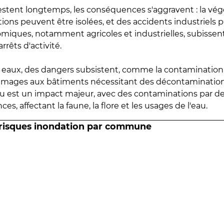
estent longtemps, les conséquences s'aggravent : la vé
tions peuvent être isolées, et des accidents industriels 
omiques, notamment agricoles et industrielles, subissen
rrêts d'activité.
es eaux, des dangers subsistent, comme la contamination
mmages aux bâtiments nécessitant des décontaminations
eau est un impact majeur, avec des contaminations par d
es, affectant la faune, la flore et les usages de l'eau.
 risques inondation par commune