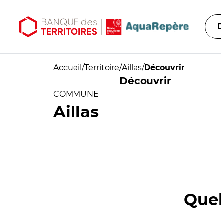
Aller au contenu principal
Aller au menu principal
Accueil
/
Territoire
/
Aillas
/
Découvrir
Découvrir
COMMUNE
Aillas
Quel