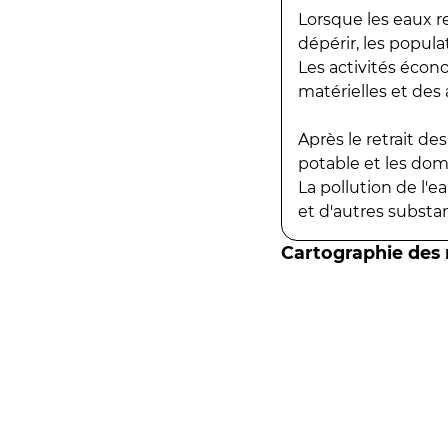
Lorsque les eaux r
dépérir, les popula
Les activités écon
matérielles et des a
Après le retrait d
potable et les do
La pollution de l'
et d'autres substanc
Cartographie des