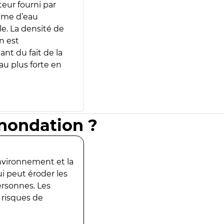
teur fourni par
lume d’eau
e. La densité de
n est
ant du fait de la
u plus forte en
inondation ?
environnement et la
ui peut éroder les
ersonnes. Les
 risques de