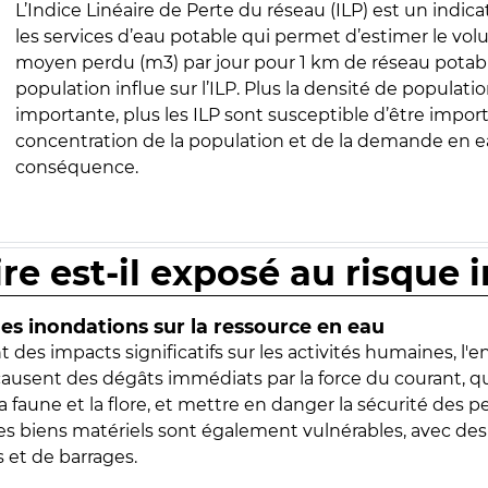
L’Indice Linéaire de Perte du réseau (ILP) est un indica
les services d’eau potable qui permet d’estimer le vo
moyen perdu (m3) par jour pour 1 km de réseau potabl
population influe sur l’ILP. Plus la densité de populatio
importante, plus les ILP sont susceptible d’être import
concentration de la population et de la demande en ea
conséquence.
ire est-il exposé au risque 
s inondations sur la ressource en eau
 des impacts significatifs sur les activités humaines, l'
 causent des dégâts immédiats par la force du courant, q
 faune et la flore, et mettre en danger la sécurité des p
 les biens matériels sont également vulnérables, avec des
 et de barrages.