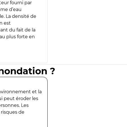
teur fourni par
lume d’eau
e. La densité de
n est
ant du fait de la
u plus forte en
inondation ?
environnement et la
ui peut éroder les
ersonnes. Les
 risques de