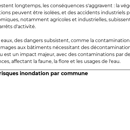
estent longtemps, les conséquences s'aggravent : la vé
tions peuvent être isolées, et des accidents industriels 
omiques, notamment agricoles et industrielles, subissen
rrêts d'activité.
es eaux, des dangers subsistent, comme la contamination
mmages aux bâtiments nécessitant des décontaminations
eau est un impact majeur, avec des contaminations par d
es, affectant la faune, la flore et les usages de l'eau.
 risques inondation par commune