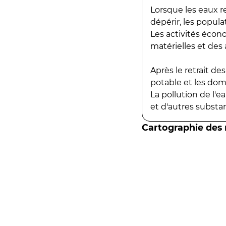
Lorsque les eaux r
dépérir, les popula
Les activités écon
matérielles et des a
Après le retrait d
potable et les do
La pollution de l'
et d'autres substanc
Cartographie des