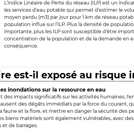
L’Indice Linéaire de Perte du réseau (ILP) est un indica
les services d’eau potable qui permet d’estimer le vo
moyen perdu (m3) par jour pour 1 km de réseau potabl
population influe sur l’ILP. Plus la densité de populatio
importante, plus les ILP sont susceptible d’être import
concentration de la population et de la demande en ea
conséquence.
ire est-il exposé au risque 
s inondations sur la ressource en eau
 des impacts significatifs sur les activités humaines, l'
 causent des dégâts immédiats par la force du courant, q
 faune et la flore, et mettre en danger la sécurité des p
 les biens matériels sont également vulnérables, avec des
 et de barrages.