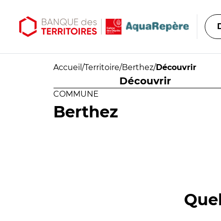
Aller au contenu principal
Aller au menu principal
Accueil
/
Territoire
/
Berthez
/
Découvrir
Découvrir
COMMUNE
Berthez
Quel