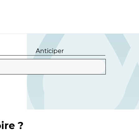
Anticiper
ire ?