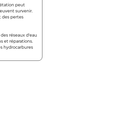
gétation peut
peuvent survenir.
t des pertes
 des réseaux d'eau
 et réparations.
es hydrocarbures