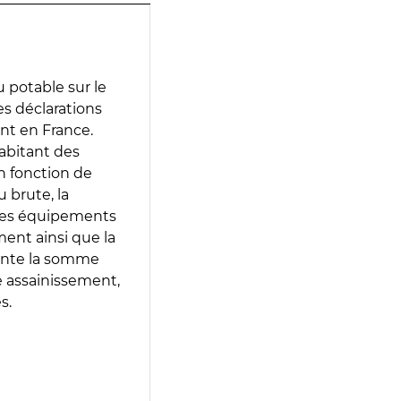
 potable sur le
des déclarations
ent en France.
abitant des
en fonction de
 brute, la
 les équipements
ment ainsi que la
sente la somme
e assainissement,
s.