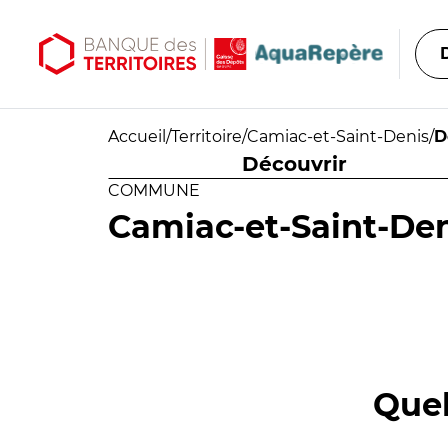
Aller au contenu principal
Aller au menu principal
Accueil
/
Territoire
/
Camiac-et-Saint-Denis
/
D
Découvrir
COMMUNE
Camiac-et-Saint-De
Quel