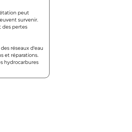
gétation peut
peuvent survenir.
t des pertes
 des réseaux d'eau
 et réparations.
es hydrocarbures