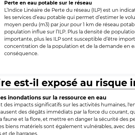
Perte en eau potable sur le réseau
L’Indice Linéaire de Perte du réseau (ILP) est un indica
les services d’eau potable qui permet d’estimer le vo
moyen perdu (m3) par jour pour 1 km de réseau potabl
population influe sur l’ILP. Plus la densité de populatio
importante, plus les ILP sont susceptible d’être import
concentration de la population et de la demande en ea
conséquence.
ire est-il exposé au risque 
s inondations sur la ressource en eau
 des impacts significatifs sur les activités humaines, l'
 causent des dégâts immédiats par la force du courant, q
 faune et la flore, et mettre en danger la sécurité des p
 les biens matériels sont également vulnérables, avec des
 et de barrages.