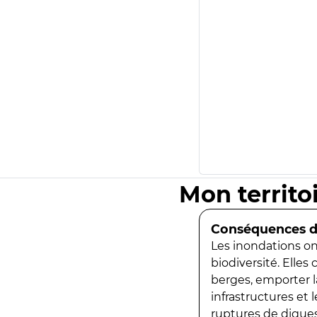
Mon territo
Conséquences de
Les inondations ont
biodiversité. Elles
berges, emporter la
infrastructures et
ruptures de digues