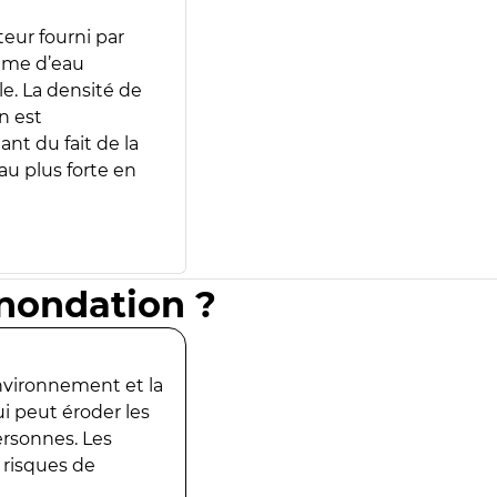
teur fourni par
lume d’eau
e. La densité de
n est
ant du fait de la
u plus forte en
inondation ?
environnement et la
ui peut éroder les
ersonnes. Les
 risques de