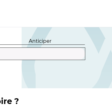
Anticiper
ire ?