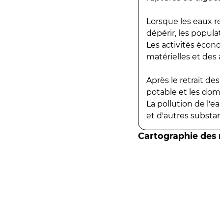
Lorsque les eaux r
dépérir, les popula
Les activités écon
matérielles et des a
Après le retrait d
potable et les do
La pollution de l'
et d'autres substanc
Cartographie des