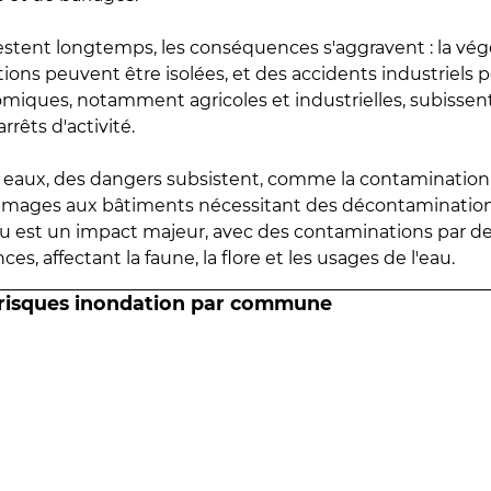
estent longtemps, les conséquences s'aggravent : la vé
tions peuvent être isolées, et des accidents industriels 
omiques, notamment agricoles et industrielles, subissen
rrêts d'activité.
es eaux, des dangers subsistent, comme la contamination
mmages aux bâtiments nécessitant des décontaminations
eau est un impact majeur, avec des contaminations par d
es, affectant la faune, la flore et les usages de l'eau.
 risques inondation par commune