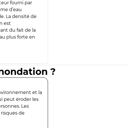
teur fourni par
lume d’eau
e. La densité de
n est
ant du fait de la
u plus forte en
inondation ?
environnement et la
ui peut éroder les
ersonnes. Les
 risques de