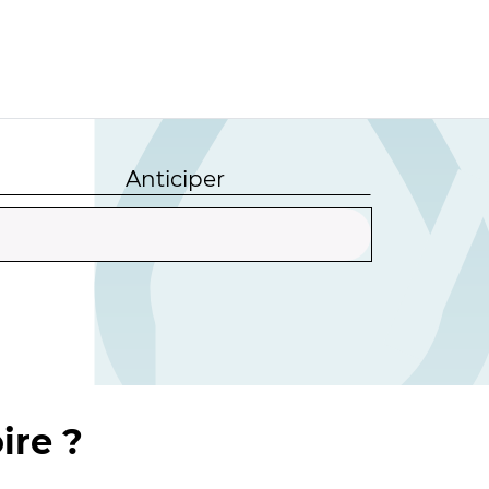
Anticiper
ire ?