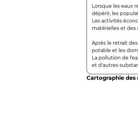
Lorsque les eaux r
dépérir, les popula
Les activités écon
matérielles et des a
Après le retrait d
potable et les do
La pollution de l'
et d'autres substanc
Cartographie des