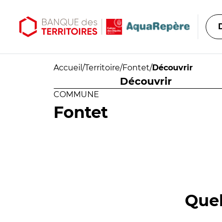
Aller au contenu principal
Aller au menu principal
Accueil
/
Territoire
/
Fontet
/
Découvrir
Découvrir
COMMUNE
Fontet
Quel