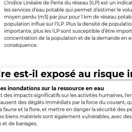
L’Indice Linéaire de Perte du réseau (ILP) est un indica
les services d’eau potable qui permet d’estimer le vo
moyen perdu (m3) par jour pour 1 km de réseau potabl
population influe sur l’ILP. Plus la densité de populatio
importante, plus les ILP sont susceptible d’être import
concentration de la population et de la demande en ea
conséquence.
ire est-il exposé au risque 
s inondations sur la ressource en eau
 des impacts significatifs sur les activités humaines, l'
 causent des dégâts immédiats par la force du courant, q
 faune et la flore, et mettre en danger la sécurité des p
 les biens matériels sont également vulnérables, avec des
 et de barrages.