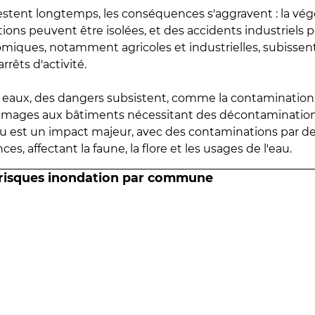
estent longtemps, les conséquences s'aggravent : la vé
tions peuvent être isolées, et des accidents industriels 
omiques, notamment agricoles et industrielles, subissen
rrêts d'activité.
es eaux, des dangers subsistent, comme la contamination
mmages aux bâtiments nécessitant des décontaminations
eau est un impact majeur, avec des contaminations par d
es, affectant la faune, la flore et les usages de l'eau.
 risques inondation par commune