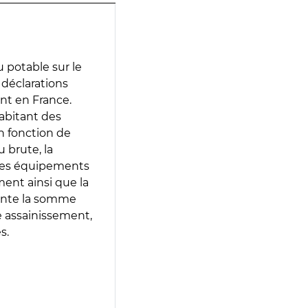
 potable sur le
s déclarations
ent en France.
abitant des
en fonction de
 brute, la
 les équipements
ment ainsi que la
sente la somme
e assainissement,
s.