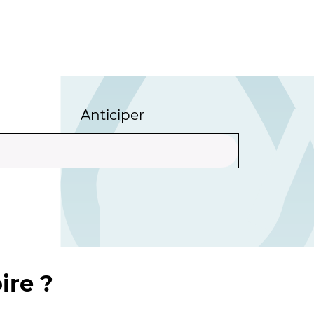
Anticiper
ire ?