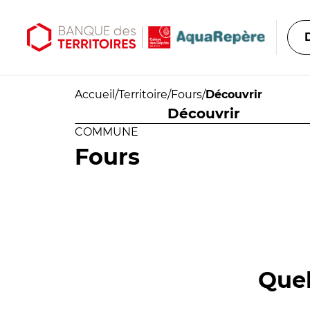
Aller au contenu principal
Aller au menu principal
Accueil
/
Territoire
/
Fours
/
Découvrir
Découvrir
COMMUNE
Fours
Quel