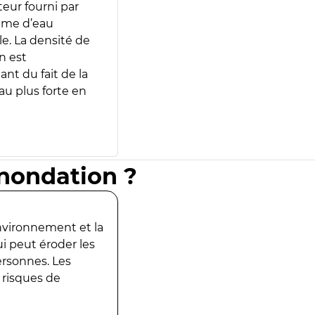
teur fourni par
lume d’eau
e. La densité de
n est
ant du fait de la
u plus forte en
inondation ?
environnement et la
ui peut éroder les
ersonnes. Les
 risques de