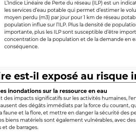
L’Indice Linéaire de Perte du réseau (ILP) est un indica
les services d’eau potable qui permet d’estimer le vo
moyen perdu (m3) par jour pour 1 km de réseau potabl
population influe sur l’ILP. Plus la densité de populatio
importante, plus les ILP sont susceptible d’être import
concentration de la population et de la demande en ea
conséquence.
ire est-il exposé au risque 
s inondations sur la ressource en eau
 des impacts significatifs sur les activités humaines, l'
 causent des dégâts immédiats par la force du courant, q
 faune et la flore, et mettre en danger la sécurité des p
 les biens matériels sont également vulnérables, avec des
 et de barrages.