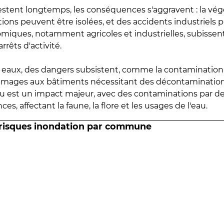
estent longtemps, les conséquences s'aggravent : la vé
tions peuvent être isolées, et des accidents industriels 
omiques, notamment agricoles et industrielles, subissen
rrêts d'activité.
es eaux, des dangers subsistent, comme la contamination
mmages aux bâtiments nécessitant des décontaminations
eau est un impact majeur, avec des contaminations par d
es, affectant la faune, la flore et les usages de l'eau.
 risques inondation par commune