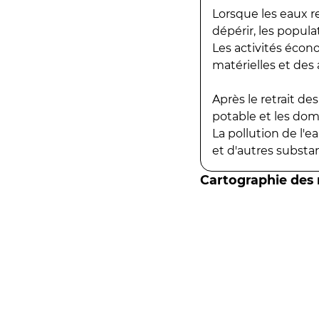
Lorsque les eaux r
dépérir, les popula
Les activités écon
matérielles et des a
Après le retrait d
potable et les do
La pollution de l'
et d'autres substanc
Cartographie des