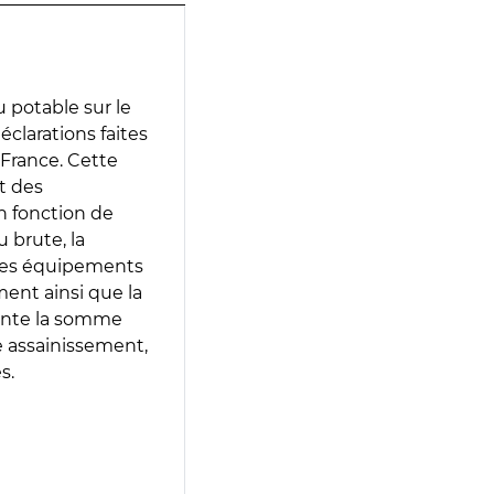
 potable sur le
déclarations faites
 France. Cette
t des
en fonction de
 brute, la
 les équipements
ment ainsi que la
sente la somme
e assainissement,
s.