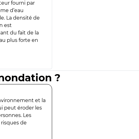
teur fourni par
lume d’eau
e. La densité de
n est
ant du fait de la
u plus forte en
inondation ?
environnement et la
ui peut éroder les
ersonnes. Les
 risques de