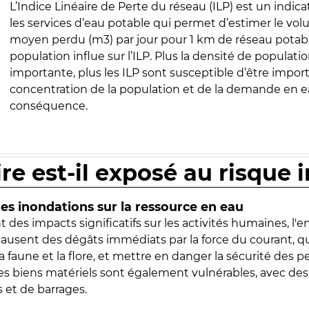
L’Indice Linéaire de Perte du réseau (ILP) est un indica
les services d’eau potable qui permet d’estimer le vo
moyen perdu (m3) par jour pour 1 km de réseau potabl
population influe sur l’ILP. Plus la densité de populatio
importante, plus les ILP sont susceptible d’être import
concentration de la population et de la demande en ea
conséquence.
ire est-il exposé au risque 
s inondations sur la ressource en eau
 des impacts significatifs sur les activités humaines, l'
 causent des dégâts immédiats par la force du courant, q
 faune et la flore, et mettre en danger la sécurité des p
 les biens matériels sont également vulnérables, avec des
 et de barrages.