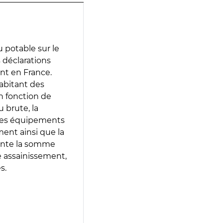
 potable sur le
s déclarations
ent en France.
abitant des
en fonction de
 brute, la
 les équipements
ment ainsi que la
sente la somme
e assainissement,
s.