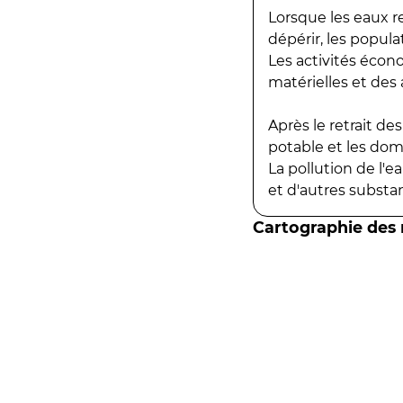
Lorsque les eaux r
dépérir, les popula
Les activités écon
matérielles et des a
Après le retrait d
potable et les do
La pollution de l'
et d'autres substanc
Cartographie des