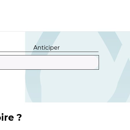
Anticiper
ire ?