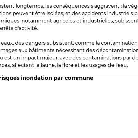
estent longtemps, les conséquences s'aggravent : la vé
tions peuvent être isolées, et des accidents industriels 
omiques, notamment agricoles et industrielles, subissen
rrêts d'activité.
es eaux, des dangers subsistent, comme la contamination
mmages aux bâtiments nécessitant des décontaminations
eau est un impact majeur, avec des contaminations par d
es, affectant la faune, la flore et les usages de l'eau.
 risques inondation par commune