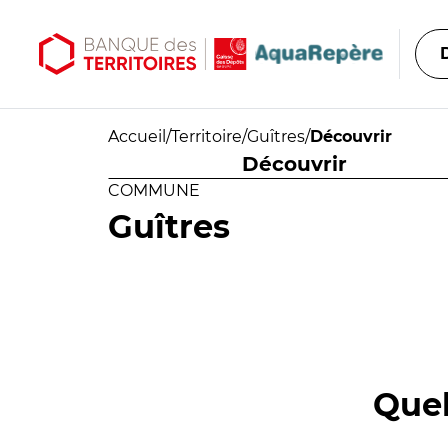
Aller au contenu principal
Aller au menu principal
Accueil
/
Territoire
/
Guîtres
/
Découvrir
Découvrir
COMMUNE
Guîtres
Quel