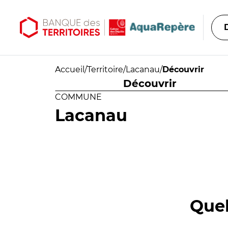
Aller au contenu principal
Aller au menu principal
Accueil
/
Territoire
/
Lacanau
/
Découvrir
Découvrir
COMMUNE
Lacanau
Quel