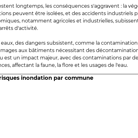
estent longtemps, les conséquences s'aggravent : la vé
tions peuvent être isolées, et des accidents industriels 
omiques, notamment agricoles et industrielles, subissen
rrêts d'activité.
es eaux, des dangers subsistent, comme la contamination
mmages aux bâtiments nécessitant des décontaminations
eau est un impact majeur, avec des contaminations par d
es, affectant la faune, la flore et les usages de l'eau.
 risques inondation par commune