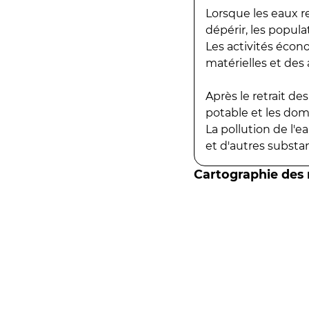
Lorsque les eaux r
dépérir, les popula
Les activités écon
matérielles et des a
Après le retrait d
potable et les do
La pollution de l'
et d'autres substanc
Cartographie des