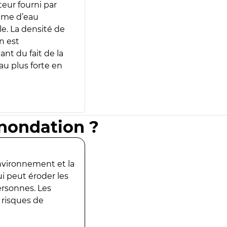
teur fourni par
lume d’eau
e. La densité de
n est
ant du fait de la
u plus forte en
inondation ?
environnement et la
ui peut éroder les
ersonnes. Les
 risques de