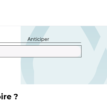
Anticiper
ire ?