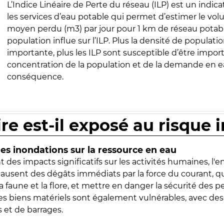
L’Indice Linéaire de Perte du réseau (ILP) est un indica
les services d’eau potable qui permet d’estimer le vo
moyen perdu (m3) par jour pour 1 km de réseau potabl
population influe sur l’ILP. Plus la densité de populatio
importante, plus les ILP sont susceptible d’être import
concentration de la population et de la demande en ea
conséquence.
ire est-il exposé au risque 
s inondations sur la ressource en eau
 des impacts significatifs sur les activités humaines, l'
 causent des dégâts immédiats par la force du courant, q
 faune et la flore, et mettre en danger la sécurité des p
 les biens matériels sont également vulnérables, avec des
 et de barrages.