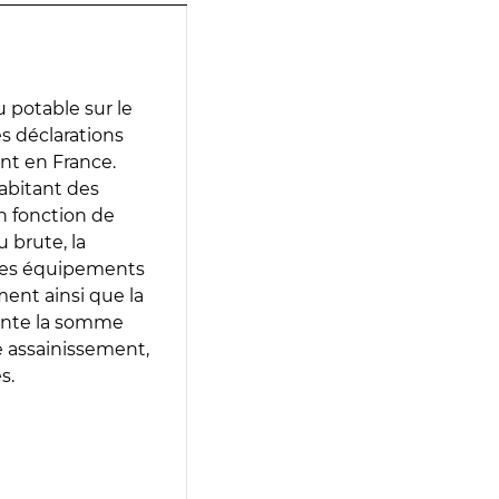
 potable sur le
es déclarations
ent en France.
abitant des
en fonction de
 brute, la
 les équipements
ment ainsi que la
sente la somme
e assainissement,
s.