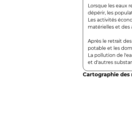
Lorsque les eaux r
dépérir, les popula
Les activités écon
matérielles et des a
Après le retrait d
potable et les do
La pollution de l'
et d'autres substanc
Cartographie des