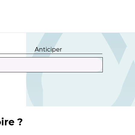
Anticiper
ire ?