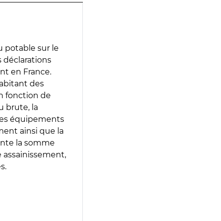
 potable sur le
s déclarations
ent en France.
abitant des
en fonction de
 brute, la
 les équipements
ment ainsi que la
sente la somme
e assainissement,
s.