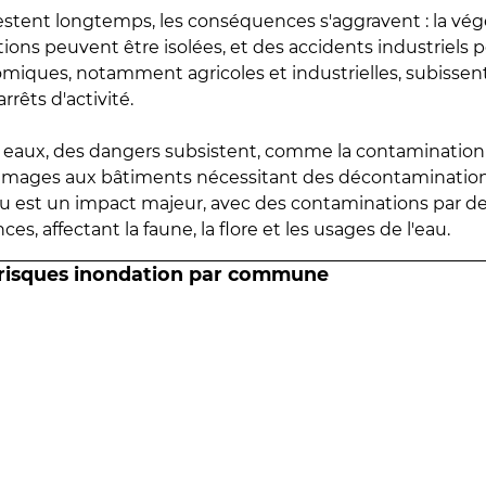
estent longtemps, les conséquences s'aggravent : la vé
tions peuvent être isolées, et des accidents industriels 
omiques, notamment agricoles et industrielles, subissen
rrêts d'activité.
es eaux, des dangers subsistent, comme la contamination
mmages aux bâtiments nécessitant des décontaminations
eau est un impact majeur, avec des contaminations par d
es, affectant la faune, la flore et les usages de l'eau.
 risques inondation par commune