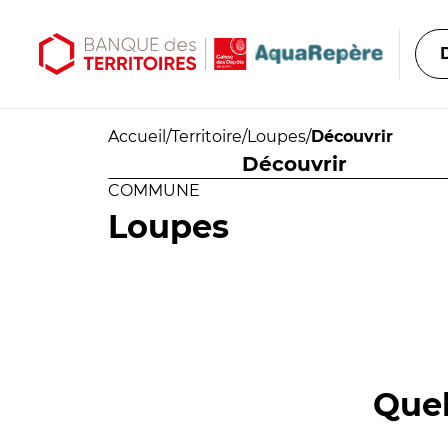
Aller au contenu principal
Aller au menu principal
Accueil
/
Territoire
/
Loupes
/
Découvrir
Découvrir
COMMUNE
Loupes
Quel