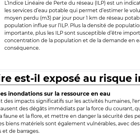
L’Indice Linéaire de Perte du réseau (ILP) est un indica
les services d’eau potable qui permet d’estimer le vo
moyen perdu (m3) par jour pour 1 km de réseau potabl
population influe sur l’ILP. Plus la densité de populatio
importante, plus les ILP sont susceptible d’être import
concentration de la population et de la demande en ea
conséquence.
ire est-il exposé au risque 
s inondations sur la ressource en eau
 des impacts significatifs sur les activités humaines, l'
 causent des dégâts immédiats par la force du courant, q
 faune et la flore, et mettre en danger la sécurité des p
 les biens matériels sont également vulnérables, avec des
 et de barrages.