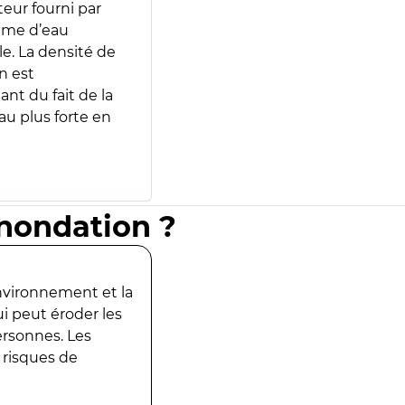
teur fourni par
lume d’eau
e. La densité de
n est
ant du fait de la
u plus forte en
inondation ?
environnement et la
ui peut éroder les
ersonnes. Les
 risques de