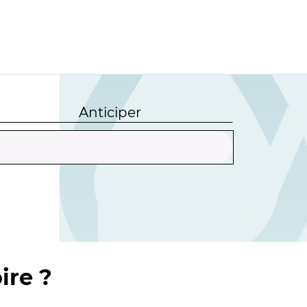
Anticiper
ire ?