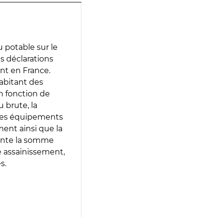
 potable sur le
es déclarations
ent en France.
abitant des
en fonction de
 brute, la
 les équipements
ment ainsi que la
sente la somme
e assainissement,
s.