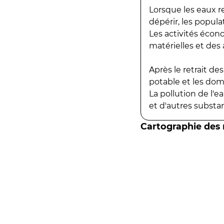
Lorsque les eaux r
dépérir, les popula
Les activités écon
matérielles et des a
Après le retrait d
potable et les do
La pollution de l'
et d'autres substanc
Cartographie des