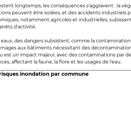
estent longtemps, les conséquences s'aggravent : la vé
tions peuvent être isolées, et des accidents industriels 
omiques, notamment agricoles et industrielles, subissen
rrêts d'activité.
es eaux, des dangers subsistent, comme la contamination
mmages aux bâtiments nécessitant des décontaminations
eau est un impact majeur, avec des contaminations par d
es, affectant la faune, la flore et les usages de l'eau.
 risques inondation par commune