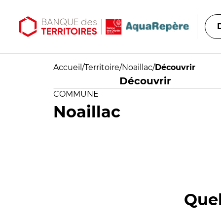
Aller au contenu principal
Aller au menu principal
Accueil
/
Territoire
/
Noaillac
/
Découvrir
Découvrir
COMMUNE
Noaillac
Quel