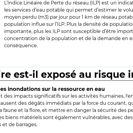
L’Indice Linéaire de Perte du réseau (ILP) est un indica
les services d’eau potable qui permet d’estimer le vo
moyen perdu (m3) par jour pour 1 km de réseau potabl
population influe sur l’ILP. Plus la densité de populatio
importante, plus les ILP sont susceptible d’être import
concentration de la population et de la demande en ea
conséquence.
ire est-il exposé au risque 
s inondations sur la ressource en eau
 des impacts significatifs sur les activités humaines, l'
 causent des dégâts immédiats par la force du courant, q
 faune et la flore, et mettre en danger la sécurité des p
 les biens matériels sont également vulnérables, avec des
 et de barrages.