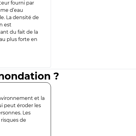
teur fourni par
lume d’eau
e. La densité de
n est
ant du fait de la
u plus forte en
inondation ?
environnement et la
ui peut éroder les
ersonnes. Les
 risques de