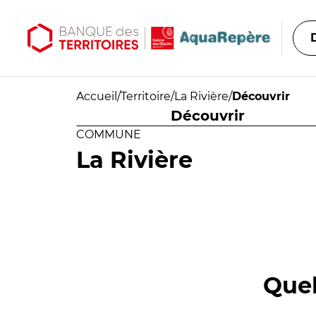
Aller au contenu principal
Aller au menu principal
Accueil
/
Territoire
/
La Rivière
/
Découvrir
Découvrir
COMMUNE
La Rivière
Quel