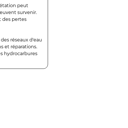
gétation peut
peuvent survenir.
t des pertes
 des réseaux d'eau
 et réparations.
es hydrocarbures