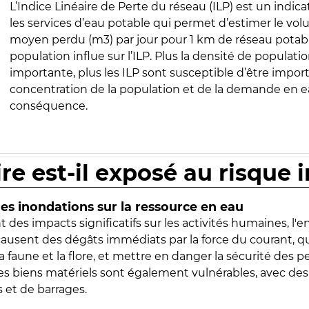
L’Indice Linéaire de Perte du réseau (ILP) est un indica
les services d’eau potable qui permet d’estimer le vo
moyen perdu (m3) par jour pour 1 km de réseau potabl
population influe sur l’ILP. Plus la densité de populatio
importante, plus les ILP sont susceptible d’être import
concentration de la population et de la demande en ea
conséquence.
ire est-il exposé au risque 
s inondations sur la ressource en eau
 des impacts significatifs sur les activités humaines, l'
 causent des dégâts immédiats par la force du courant, q
 faune et la flore, et mettre en danger la sécurité des p
 les biens matériels sont également vulnérables, avec des
 et de barrages.