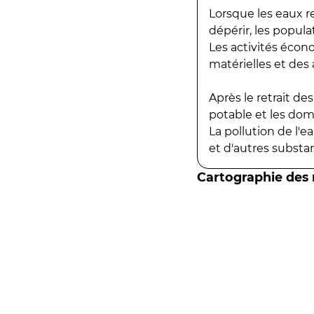
Lorsque les eaux r
dépérir, les popula
Les activités écon
matérielles et des a
Après le retrait d
potable et les do
La pollution de l'
et d'autres substanc
Cartographie des