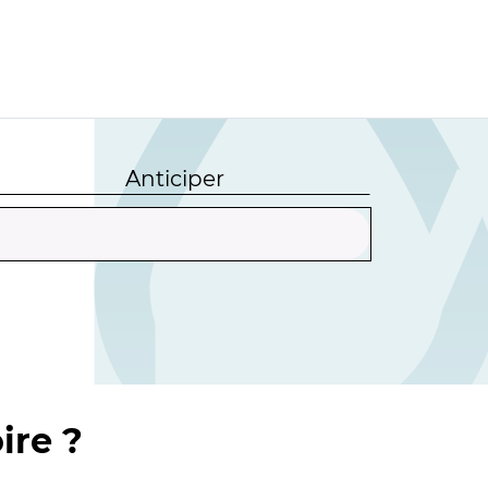
Anticiper
ire ?