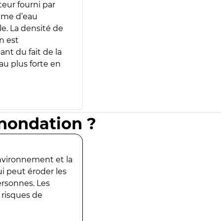
teur fourni par
lume d’eau
e. La densité de
n est
ant du fait de la
u plus forte en
inondation ?
environnement et la
ui peut éroder les
ersonnes. Les
 risques de