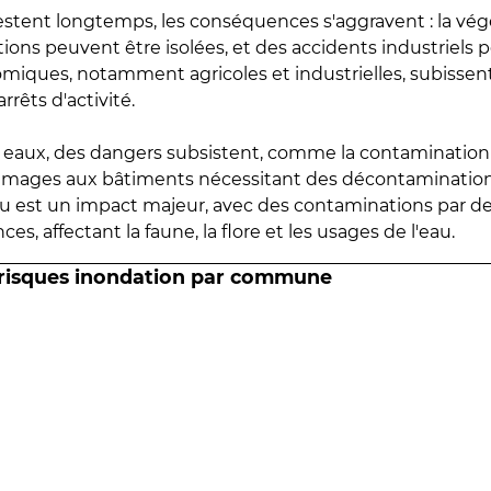
estent longtemps, les conséquences s'aggravent : la vé
tions peuvent être isolées, et des accidents industriels 
omiques, notamment agricoles et industrielles, subissen
rrêts d'activité.
es eaux, des dangers subsistent, comme la contamination
mmages aux bâtiments nécessitant des décontaminations
eau est un impact majeur, avec des contaminations par d
es, affectant la faune, la flore et les usages de l'eau.
 risques inondation par commune