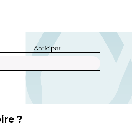
Anticiper
ire ?