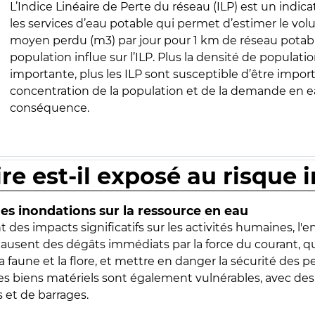
L’Indice Linéaire de Perte du réseau (ILP) est un indica
les services d’eau potable qui permet d’estimer le vo
moyen perdu (m3) par jour pour 1 km de réseau potabl
population influe sur l’ILP. Plus la densité de populatio
importante, plus les ILP sont susceptible d’être import
concentration de la population et de la demande en ea
conséquence.
ire est-il exposé au risque 
s inondations sur la ressource en eau
 des impacts significatifs sur les activités humaines, l'
 causent des dégâts immédiats par la force du courant, q
 faune et la flore, et mettre en danger la sécurité des p
 les biens matériels sont également vulnérables, avec des
 et de barrages.