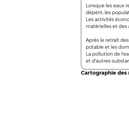
Lorsque les eaux r
dépérir, les popula
Les activités écon
matérielles et des a
Après le retrait d
potable et les do
La pollution de l'
et d'autres substanc
Cartographie des