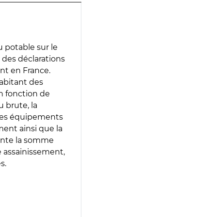
 potable sur le
ir des déclarations
ent en France.
abitant des
en fonction de
 brute, la
 les équipements
ment ainsi que la
sente la somme
e assainissement,
s.