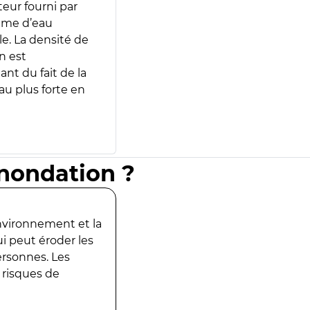
teur fourni par
lume d’eau
e. La densité de
n est
ant du fait de la
u plus forte en
inondation ?
environnement et la
ui peut éroder les
ersonnes. Les
 risques de