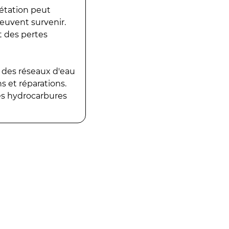
gétation peut
peuvent survenir.
t des pertes
 des réseaux d'eau
 et réparations.
es hydrocarbures