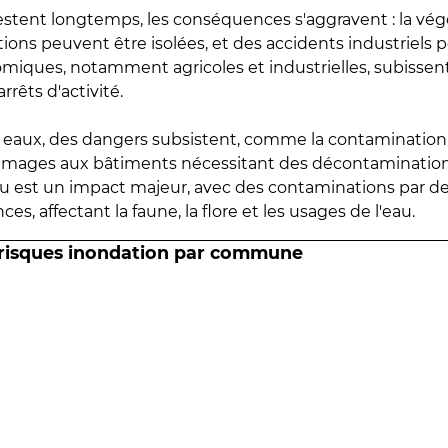
estent longtemps, les conséquences s'aggravent : la vé
tions peuvent être isolées, et des accidents industriels 
omiques, notamment agricoles et industrielles, subissen
rrêts d'activité.
es eaux, des dangers subsistent, comme la contamination
mmages aux bâtiments nécessitant des décontaminations
eau est un impact majeur, avec des contaminations par d
es, affectant la faune, la flore et les usages de l'eau.
 risques inondation par commune