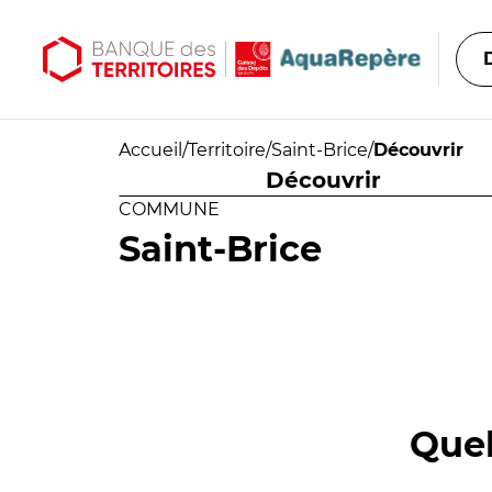
Aller au contenu principal
Aller au menu principal
Accueil
/
Territoire
/
Saint-Brice
/
Découvrir
Découvrir
COMMUNE
Saint-Brice
Quel