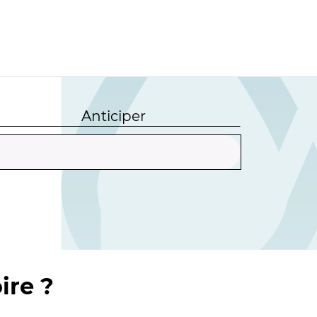
Anticiper
ire ?