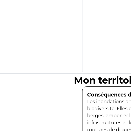
Mon territo
Conséquences de
Les inondations ont
biodiversité. Elles
berges, emporter la
infrastructures et
ruptures de digues