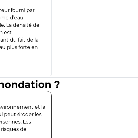
teur fourni par
lume d’eau
e. La densité de
n est
ant du fait de la
u plus forte en
inondation ?
environnement et la
ui peut éroder les
ersonnes. Les
 risques de