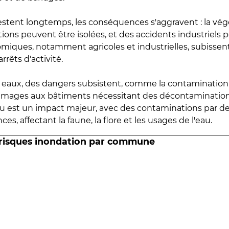
estent longtemps, les conséquences s'aggravent : la vé
tions peuvent être isolées, et des accidents industriels 
omiques, notamment agricoles et industrielles, subissen
rrêts d'activité.
es eaux, des dangers subsistent, comme la contamination
mmages aux bâtiments nécessitant des décontaminations
eau est un impact majeur, avec des contaminations par d
es, affectant la faune, la flore et les usages de l'eau.
 risques inondation par commune