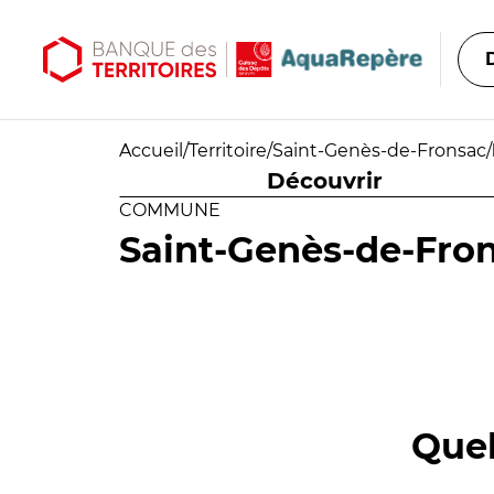
Aller au contenu principal
Aller au menu principal
Accueil
/
Territoire
/
Saint-Genès-de-Fronsac
/
Découvrir
COMMUNE
Saint-Genès-de-Fro
Quel