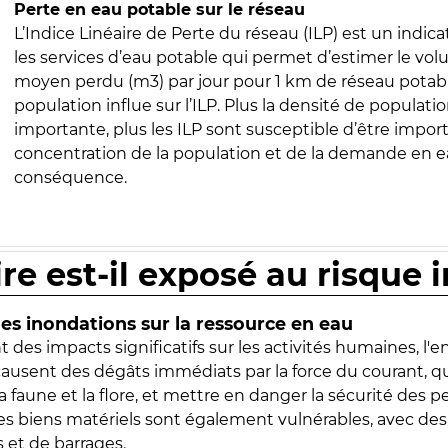
Perte en eau potable sur le réseau
L’Indice Linéaire de Perte du réseau (ILP) est un indica
les services d’eau potable qui permet d’estimer le vo
moyen perdu (m3) par jour pour 1 km de réseau potabl
population influe sur l’ILP. Plus la densité de populatio
importante, plus les ILP sont susceptible d’être import
concentration de la population et de la demande en ea
conséquence.
ire est-il exposé au risque 
s inondations sur la ressource en eau
 des impacts significatifs sur les activités humaines, l'
 causent des dégâts immédiats par la force du courant, q
 faune et la flore, et mettre en danger la sécurité des p
 les biens matériels sont également vulnérables, avec des
 et de barrages.