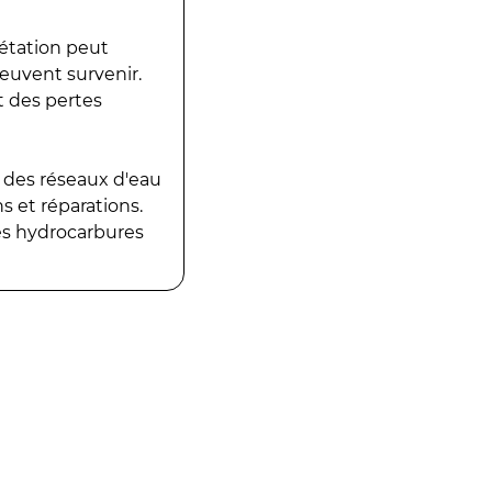
gétation peut
peuvent survenir.
t des pertes
 des réseaux d'eau
 et réparations.
es hydrocarbures