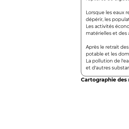
Lorsque les eaux r
dépérir, les popula
Les activités écon
matérielles et des a
Après le retrait d
potable et les do
La pollution de l'
et d'autres substanc
Cartographie des