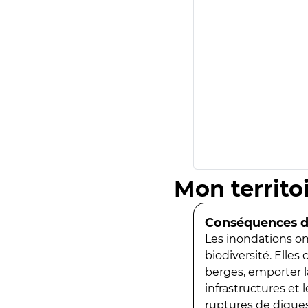
Mon territo
Conséquences de
Les inondations ont
biodiversité. Elles
berges, emporter la
infrastructures et
ruptures de digues