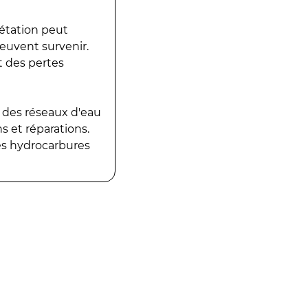
gétation peut
peuvent survenir.
t des pertes
 des réseaux d'eau
 et réparations.
es hydrocarbures