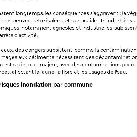
estent longtemps, les conséquences s'aggravent : la vé
tions peuvent être isolées, et des accidents industriels 
omiques, notamment agricoles et industrielles, subissen
rrêts d'activité.
es eaux, des dangers subsistent, comme la contamination
mmages aux bâtiments nécessitant des décontaminations
eau est un impact majeur, avec des contaminations par d
es, affectant la faune, la flore et les usages de l'eau.
 risques inondation par commune