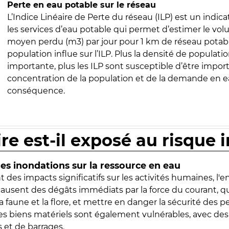
Perte en eau potable sur le réseau
L’Indice Linéaire de Perte du réseau (ILP) est un indica
les services d’eau potable qui permet d’estimer le vo
moyen perdu (m3) par jour pour 1 km de réseau potabl
population influe sur l’ILP. Plus la densité de populatio
importante, plus les ILP sont susceptible d’être import
concentration de la population et de la demande en ea
conséquence.
ire est-il exposé au risque 
s inondations sur la ressource en eau
 des impacts significatifs sur les activités humaines, l'
 causent des dégâts immédiats par la force du courant, q
 faune et la flore, et mettre en danger la sécurité des p
 les biens matériels sont également vulnérables, avec des
 et de barrages.