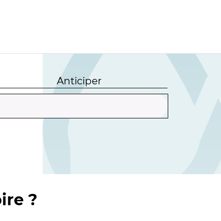
Anticiper
ire ?