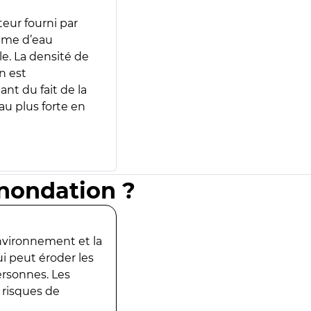
teur fourni par
lume d’eau
e. La densité de
n est
ant du fait de la
u plus forte en
inondation ?
environnement et la
ui peut éroder les
ersonnes. Les
 risques de