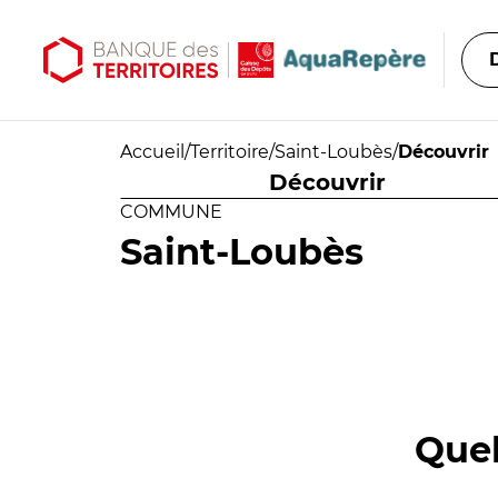
Aller au contenu principal
Aller au menu principal
Accueil
/
Territoire
/
Saint-Loubès
/
Découvrir
Découvrir
COMMUNE
Saint-Loubès
Quel