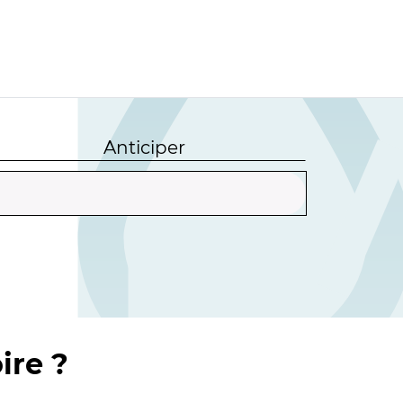
Anticiper
ire ?