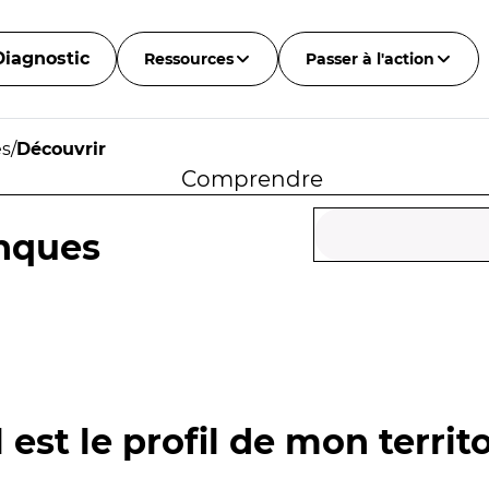
Diagnostic
Ressources
Passer à l'action
es
/
Découvrir
Comprendre
nques
 est le profil de mon territo