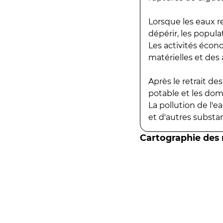
Lorsque les eaux r
dépérir, les popula
Les activités écon
matérielles et des a
Après le retrait d
potable et les do
La pollution de l'
et d'autres substanc
Cartographie des