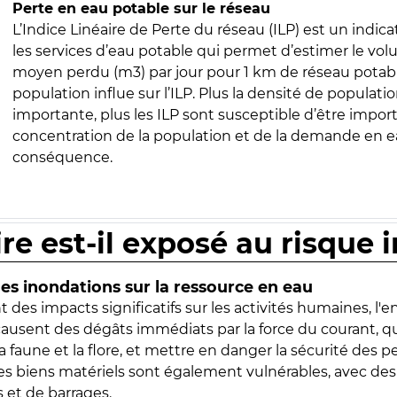
Perte en eau potable sur le réseau
L’Indice Linéaire de Perte du réseau (ILP) est un indica
les services d’eau potable qui permet d’estimer le vo
moyen perdu (m3) par jour pour 1 km de réseau potabl
population influe sur l’ILP. Plus la densité de populatio
importante, plus les ILP sont susceptible d’être import
concentration de la population et de la demande en ea
conséquence.
ire est-il exposé au risque 
s inondations sur la ressource en eau
 des impacts significatifs sur les activités humaines, l'
 causent des dégâts immédiats par la force du courant, q
 faune et la flore, et mettre en danger la sécurité des p
 les biens matériels sont également vulnérables, avec des
 et de barrages.