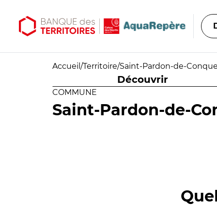
Aller au contenu principal
Aller au menu principal
Accueil
/
Territoire
/
Saint-Pardon-de-Conqu
Découvrir
COMMUNE
Saint-Pardon-de-Co
Quel