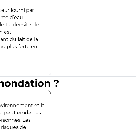
teur fourni par
lume d’eau
e. La densité de
n est
ant du fait de la
u plus forte en
inondation ?
environnement et la
ui peut éroder les
ersonnes. Les
 risques de