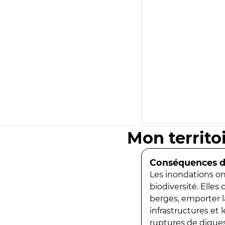
Mon territo
Conséquences de
Les inondations ont
biodiversité. Elles
berges, emporter la
infrastructures et
ruptures de digues