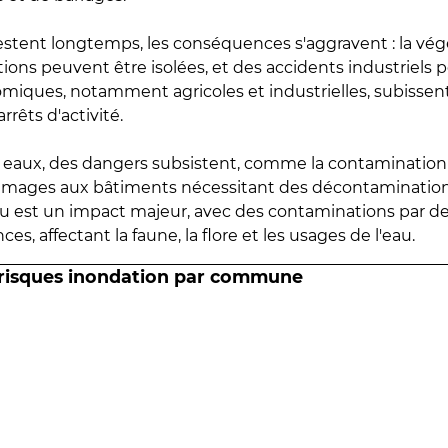
estent longtemps, les conséquences s'aggravent : la vé
tions peuvent être isolées, et des accidents industriels 
omiques, notamment agricoles et industrielles, subissen
rrêts d'activité.
es eaux, des dangers subsistent, comme la contamination
mmages aux bâtiments nécessitant des décontaminations
eau est un impact majeur, avec des contaminations par d
es, affectant la faune, la flore et les usages de l'eau.
 risques inondation par commune