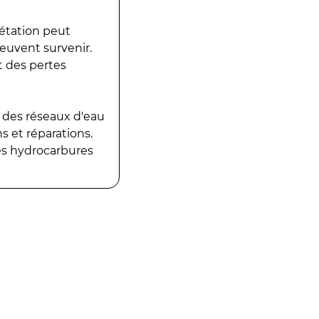
gétation peut
peuvent survenir.
t des pertes
 des réseaux d'eau
 et réparations.
es hydrocarbures