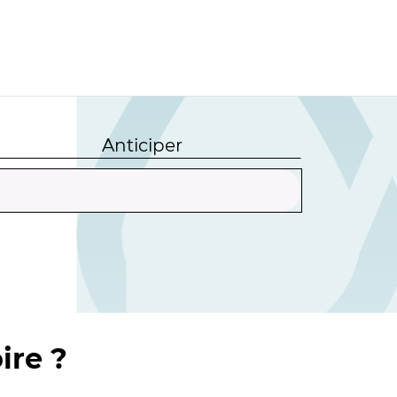
Anticiper
ire ?