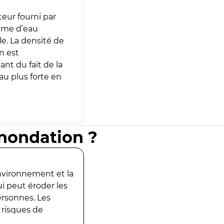
teur fourni par
lume d’eau
e. La densité de
n est
ant du fait de la
u plus forte en
inondation ?
environnement et la
ui peut éroder les
ersonnes. Les
 risques de