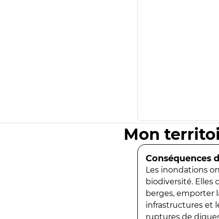
Mon territo
Conséquences de
Les inondations ont
biodiversité. Elles
berges, emporter la
infrastructures et
ruptures de digues