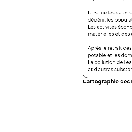
Lorsque les eaux r
dépérir, les popula
Les activités écon
matérielles et des a
Après le retrait d
potable et les do
La pollution de l'
et d'autres substanc
Cartographie des