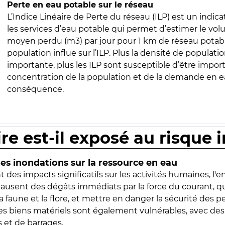
Perte en eau potable sur le réseau
L’Indice Linéaire de Perte du réseau (ILP) est un indica
les services d’eau potable qui permet d’estimer le vo
moyen perdu (m3) par jour pour 1 km de réseau potabl
population influe sur l’ILP. Plus la densité de populatio
importante, plus les ILP sont susceptible d’être import
concentration de la population et de la demande en ea
conséquence.
ire est-il exposé au risque 
s inondations sur la ressource en eau
 des impacts significatifs sur les activités humaines, l'
 causent des dégâts immédiats par la force du courant, q
 faune et la flore, et mettre en danger la sécurité des p
 les biens matériels sont également vulnérables, avec des
 et de barrages.