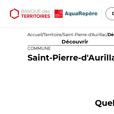
Aller au contenu principal
Aller au menu principal
Accueil
/
Territoire
/
Saint-Pierre-d'Aurillac
/
Dé
Découvrir
COMMUNE
Saint-Pierre-d'Aurill
Quel