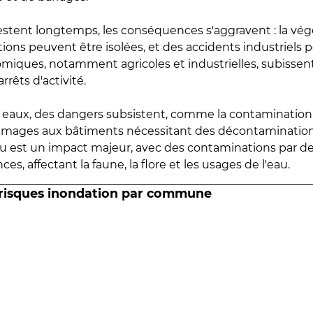
estent longtemps, les conséquences s'aggravent : la vé
tions peuvent être isolées, et des accidents industriels 
omiques, notamment agricoles et industrielles, subissen
rrêts d'activité.
es eaux, des dangers subsistent, comme la contamination
mmages aux bâtiments nécessitant des décontaminations
eau est un impact majeur, avec des contaminations par d
es, affectant la faune, la flore et les usages de l'eau.
 risques inondation par commune