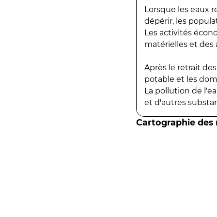
Lorsque les eaux r
dépérir, les popula
Les activités écon
matérielles et des a
Après le retrait d
potable et les do
La pollution de l'
et d'autres substanc
Cartographie des