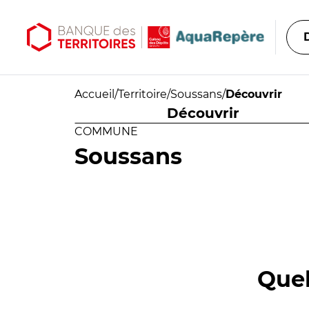
Aller au contenu principal
Aller au menu principal
Accueil
/
Territoire
/
Soussans
/
Découvrir
Découvrir
COMMUNE
Soussans
Quel