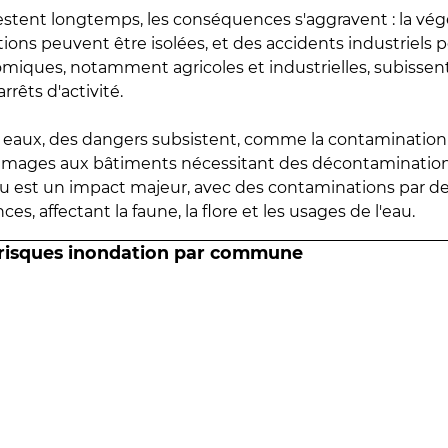
estent longtemps, les conséquences s'aggravent : la vé
tions peuvent être isolées, et des accidents industriels 
omiques, notamment agricoles et industrielles, subissen
rrêts d'activité.
es eaux, des dangers subsistent, comme la contamination
mmages aux bâtiments nécessitant des décontaminations
eau est un impact majeur, avec des contaminations par d
es, affectant la faune, la flore et les usages de l'eau.
 risques inondation par commune