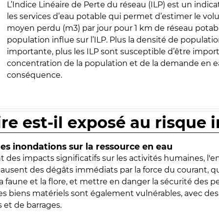
L’Indice Linéaire de Perte du réseau (ILP) est un indica
les services d’eau potable qui permet d’estimer le vo
moyen perdu (m3) par jour pour 1 km de réseau potabl
population influe sur l’ILP. Plus la densité de populatio
importante, plus les ILP sont susceptible d’être import
concentration de la population et de la demande en ea
conséquence.
ire est-il exposé au risque 
s inondations sur la ressource en eau
 des impacts significatifs sur les activités humaines, l'
 causent des dégâts immédiats par la force du courant, q
 faune et la flore, et mettre en danger la sécurité des p
 les biens matériels sont également vulnérables, avec des
 et de barrages.