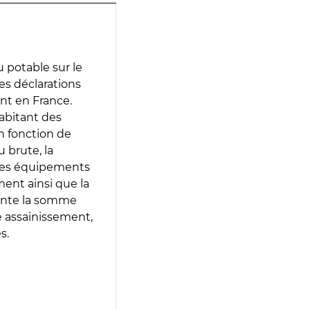
 potable sur le
des déclarations
ent en France.
abitant des
en fonction de
 brute, la
 les équipements
ment ainsi que la
sente la somme
e assainissement,
s.