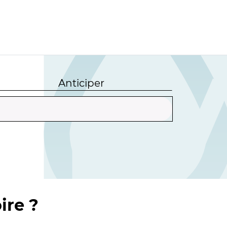
Anticiper
ire ?