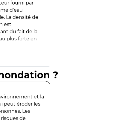
teur fourni par
lume d’eau
e. La densité de
n est
ant du fait de la
u plus forte en
inondation ?
environnement et la
ui peut éroder les
ersonnes. Les
 risques de