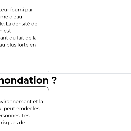
teur fourni par
lume d’eau
e. La densité de
n est
ant du fait de la
u plus forte en
inondation ?
environnement et la
ui peut éroder les
ersonnes. Les
 risques de