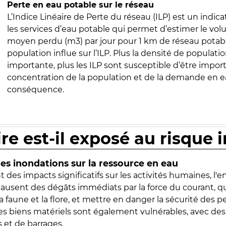
Perte en eau potable sur le réseau
L’Indice Linéaire de Perte du réseau (ILP) est un indica
les services d’eau potable qui permet d’estimer le vo
moyen perdu (m3) par jour pour 1 km de réseau potabl
population influe sur l’ILP. Plus la densité de populatio
importante, plus les ILP sont susceptible d’être import
concentration de la population et de la demande en ea
conséquence.
ire est-il exposé au risque 
s inondations sur la ressource en eau
 des impacts significatifs sur les activités humaines, l'
 causent des dégâts immédiats par la force du courant, q
 faune et la flore, et mettre en danger la sécurité des p
 les biens matériels sont également vulnérables, avec des
 et de barrages.