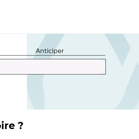
Anticiper
ire ?