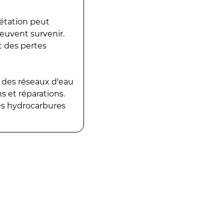
gétation peut
peuvent survenir.
t des pertes
 des réseaux d'eau
 et réparations.
es hydrocarbures