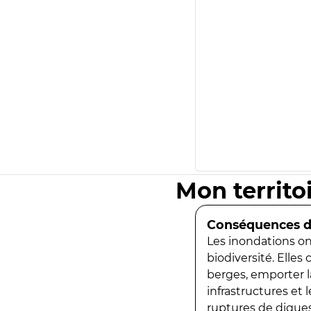
Mon territo
Conséquences de
Les inondations ont
biodiversité. Elles
berges, emporter la
infrastructures et
ruptures de digues