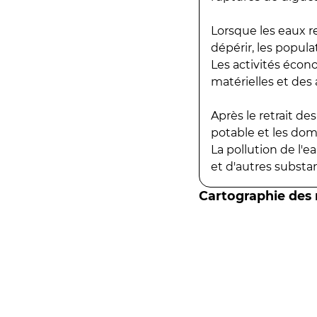
Lorsque les eaux r
dépérir, les popula
Les activités écon
matérielles et des a
Après le retrait d
potable et les do
La pollution de l'
et d'autres substanc
Cartographie des