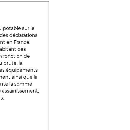
 potable sur le
r des déclarations
ent en France.
abitant des
en fonction de
 brute, la
 les équipements
ment ainsi que la
sente la somme
e assainissement,
s.