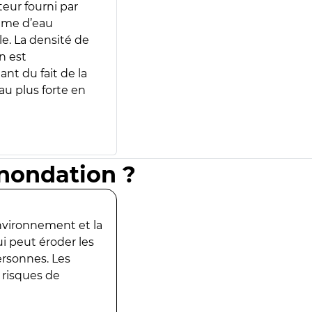
teur fourni par
lume d’eau
e. La densité de
n est
ant du fait de la
u plus forte en
inondation ?
environnement et la
ui peut éroder les
ersonnes. Les
 risques de