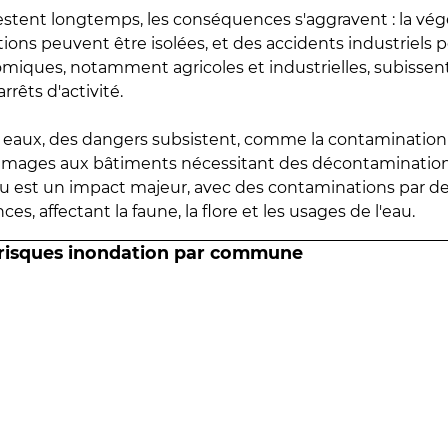
estent longtemps, les conséquences s'aggravent : la vé
tions peuvent être isolées, et des accidents industriels 
omiques, notamment agricoles et industrielles, subissen
rrêts d'activité.
es eaux, des dangers subsistent, comme la contamination
mmages aux bâtiments nécessitant des décontaminations
eau est un impact majeur, avec des contaminations par d
es, affectant la faune, la flore et les usages de l'eau.
 risques inondation par commune