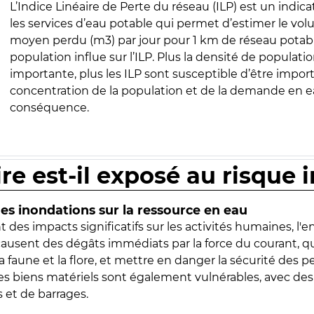
L’Indice Linéaire de Perte du réseau (ILP) est un indica
les services d’eau potable qui permet d’estimer le vo
moyen perdu (m3) par jour pour 1 km de réseau potabl
population influe sur l’ILP. Plus la densité de populatio
importante, plus les ILP sont susceptible d’être import
concentration de la population et de la demande en ea
conséquence.
ire est-il exposé au risque 
s inondations sur la ressource en eau
 des impacts significatifs sur les activités humaines, l'
 causent des dégâts immédiats par la force du courant, q
 faune et la flore, et mettre en danger la sécurité des p
 les biens matériels sont également vulnérables, avec des
 et de barrages.