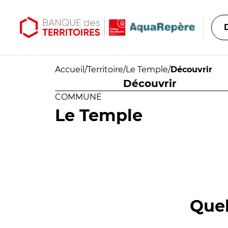
Aller au contenu principal
Aller au menu principal
Accueil
/
Territoire
/
Le Temple
/
Découvrir
Découvrir
COMMUNE
Le Temple
Quel