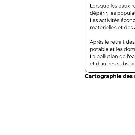
Lorsque les eaux r
dépérir, les popula
Les activités écon
matérielles et des a
Après le retrait d
potable et les do
La pollution de l'
et d'autres substanc
Cartographie des