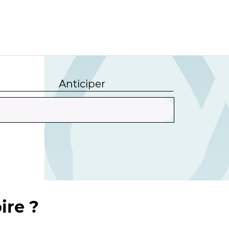
Anticiper
ire ?