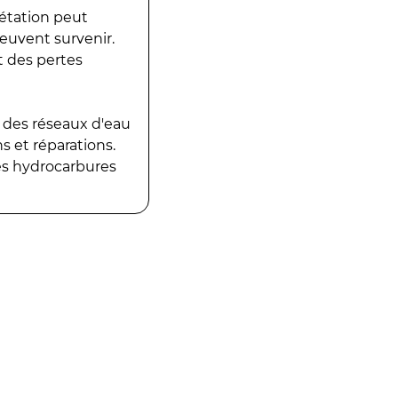
gétation peut
peuvent survenir.
t des pertes
 des réseaux d'eau
 et réparations.
es hydrocarbures