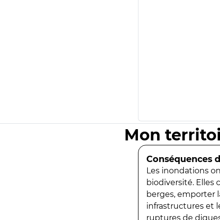
Mon territo
Conséquences de
Les inondations ont
biodiversité. Elles
berges, emporter la
infrastructures et
ruptures de digues