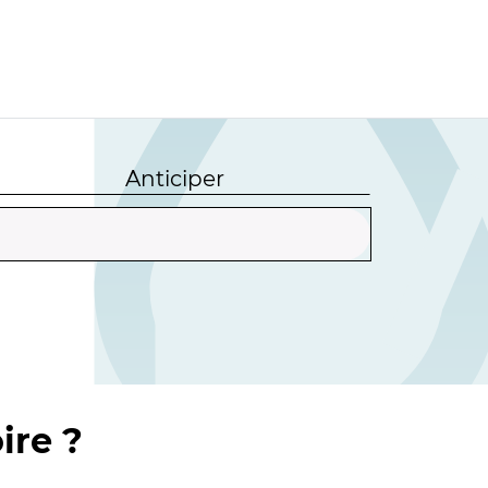
Anticiper
ire ?