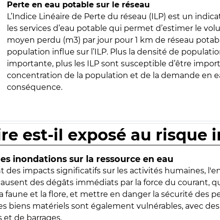
Perte en eau potable sur le réseau
L’Indice Linéaire de Perte du réseau (ILP) est un indica
les services d’eau potable qui permet d’estimer le vo
moyen perdu (m3) par jour pour 1 km de réseau potabl
population influe sur l’ILP. Plus la densité de populatio
importante, plus les ILP sont susceptible d’être import
concentration de la population et de la demande en ea
conséquence.
ire est-il exposé au risque 
s inondations sur la ressource en eau
 des impacts significatifs sur les activités humaines, l'
 causent des dégâts immédiats par la force du courant, q
 faune et la flore, et mettre en danger la sécurité des p
 les biens matériels sont également vulnérables, avec des
 et de barrages.