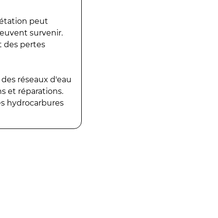
gétation peut
peuvent survenir.
t des pertes
 des réseaux d'eau
 et réparations.
es hydrocarbures