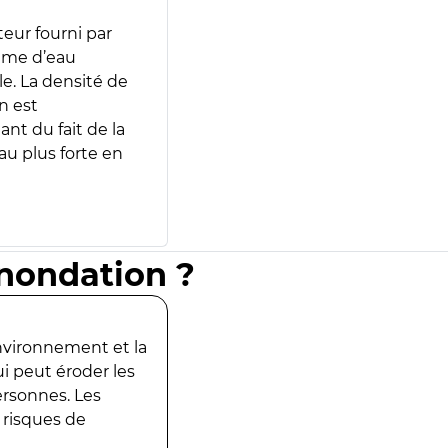
teur fourni par
lume d’eau
e. La densité de
n est
ant du fait de la
u plus forte en
inondation ?
environnement et la
ui peut éroder les
ersonnes. Les
 risques de