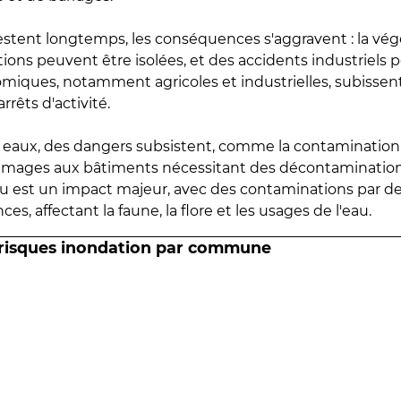
estent longtemps, les conséquences s'aggravent : la vé
tions peuvent être isolées, et des accidents industriels 
omiques, notamment agricoles et industrielles, subissen
rrêts d'activité.
es eaux, des dangers subsistent, comme la contamination
mmages aux bâtiments nécessitant des décontaminations
eau est un impact majeur, avec des contaminations par d
es, affectant la faune, la flore et les usages de l'eau.
 risques inondation par commune