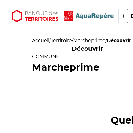
Aller au contenu principal
Aller au menu principal
Accueil
/
Territoire
/
Marcheprime
/
Découvrir
Découvrir
COMMUNE
Marcheprime
Quel