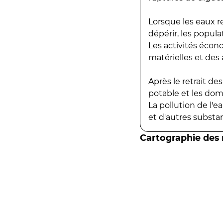
Lorsque les eaux r
dépérir, les popula
Les activités écon
matérielles et des a
Après le retrait d
potable et les do
La pollution de l'
et d'autres substanc
Cartographie des