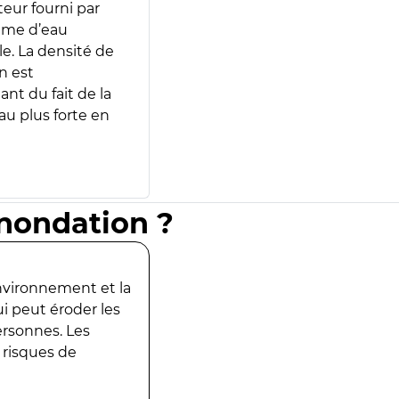
teur fourni par
lume d’eau
e. La densité de
n est
ant du fait de la
u plus forte en
inondation ?
environnement et la
ui peut éroder les
ersonnes. Les
 risques de