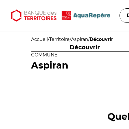
Aller au contenu principal
Aller au menu principal
Accueil
/
Territoire
/
Aspiran
/
Découvrir
Découvrir
COMMUNE
Aspiran
Quel