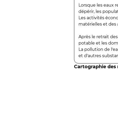
Lorsque les eaux r
dépérir, les popula
Les activités écon
matérielles et des a
Après le retrait d
potable et les do
La pollution de l'
et d'autres substanc
Cartographie des