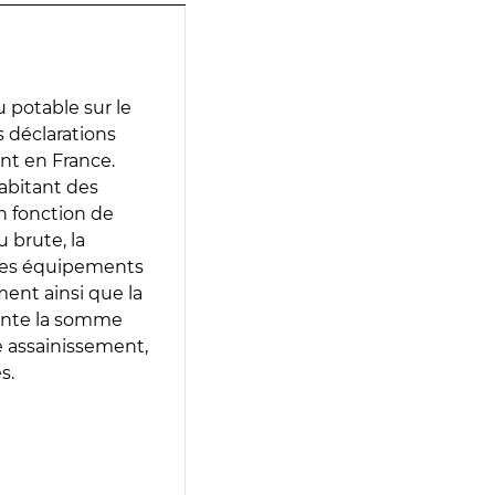
 potable sur le
es déclarations
ent en France.
abitant des
en fonction de
 brute, la
 les équipements
ment ainsi que la
sente la somme
e assainissement,
s.