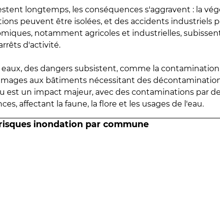
estent longtemps, les conséquences s'aggravent : la vé
tions peuvent être isolées, et des accidents industriels 
omiques, notamment agricoles et industrielles, subissen
rrêts d'activité.
es eaux, des dangers subsistent, comme la contamination
mmages aux bâtiments nécessitant des décontaminations
eau est un impact majeur, avec des contaminations par d
es, affectant la faune, la flore et les usages de l'eau.
 risques inondation par commune