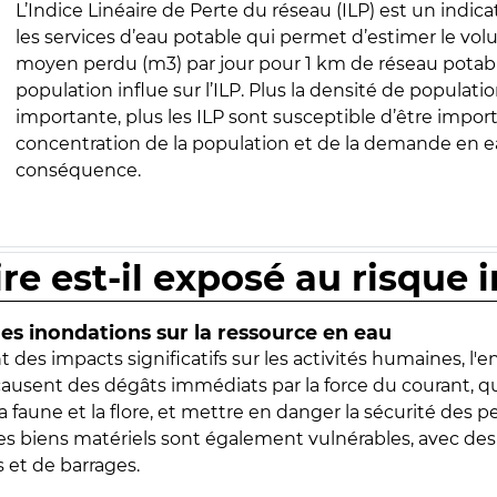
L’Indice Linéaire de Perte du réseau (ILP) est un indica
les services d’eau potable qui permet d’estimer le vo
moyen perdu (m3) par jour pour 1 km de réseau potabl
population influe sur l’ILP. Plus la densité de populatio
importante, plus les ILP sont susceptible d’être import
concentration de la population et de la demande en ea
conséquence.
ire est-il exposé au risque 
s inondations sur la ressource en eau
 des impacts significatifs sur les activités humaines, l'
 causent des dégâts immédiats par la force du courant, q
 faune et la flore, et mettre en danger la sécurité des p
 les biens matériels sont également vulnérables, avec des
 et de barrages.