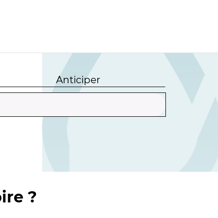
Anticiper
ire ?