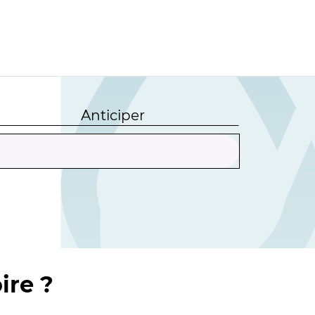
Anticiper
ire ?