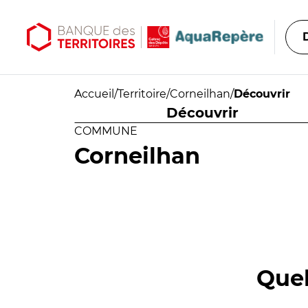
Aller au contenu principal
Aller au menu principal
Accueil
/
Territoire
/
Corneilhan
/
Découvrir
Découvrir
COMMUNE
Corneilhan
Quel