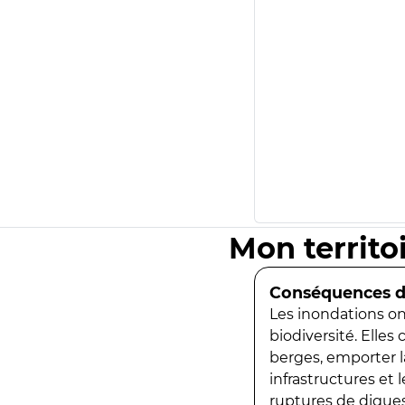
Mon territo
Conséquences de
Les inondations ont
biodiversité. Elles
berges, emporter la
infrastructures et
ruptures de digues