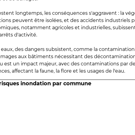
estent longtemps, les conséquences s'aggravent : la vé
tions peuvent être isolées, et des accidents industriels 
omiques, notamment agricoles et industrielles, subissen
rrêts d'activité.
es eaux, des dangers subsistent, comme la contamination
mmages aux bâtiments nécessitant des décontaminations
eau est un impact majeur, avec des contaminations par d
es, affectant la faune, la flore et les usages de l'eau.
 risques inondation par commune