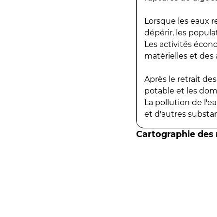
Lorsque les eaux r
dépérir, les popula
Les activités écon
matérielles et des a
Après le retrait d
potable et les do
La pollution de l'
et d'autres substanc
Cartographie des