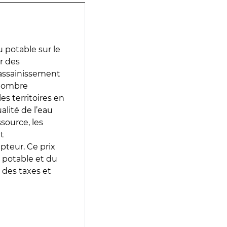
 potable sur le
ir des
d’assainissement
 nombre
es territoires en
lité de l’eau
source, les
t
epteur. Ce prix
 potable et du
 des taxes et