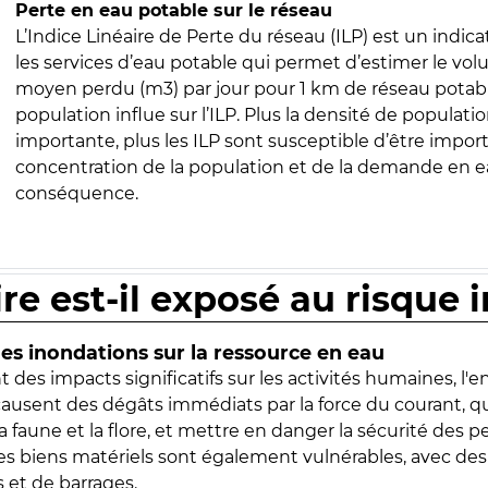
Perte en eau potable sur le réseau
L’Indice Linéaire de Perte du réseau (ILP) est un indica
les services d’eau potable qui permet d’estimer le vo
moyen perdu (m3) par jour pour 1 km de réseau potabl
population influe sur l’ILP. Plus la densité de populatio
importante, plus les ILP sont susceptible d’être import
concentration de la population et de la demande en ea
conséquence.
ire est-il exposé au risque 
s inondations sur la ressource en eau
 des impacts significatifs sur les activités humaines, l'
 causent des dégâts immédiats par la force du courant, q
 faune et la flore, et mettre en danger la sécurité des p
 les biens matériels sont également vulnérables, avec des
 et de barrages.