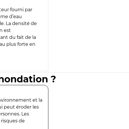
teur fourni par
lume d’eau
e. La densité de
n est
ant du fait de la
u plus forte en
inondation ?
environnement et la
ui peut éroder les
ersonnes. Les
 risques de