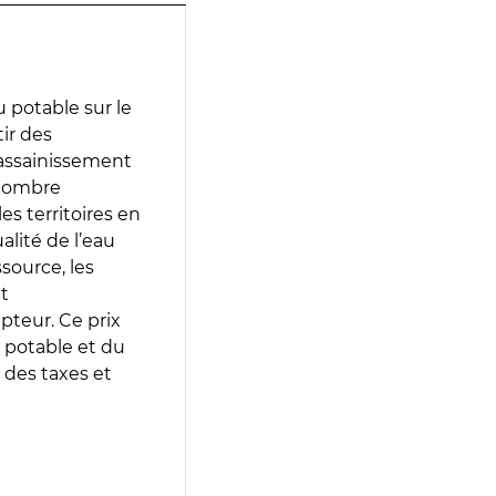
 potable sur le
tir des
d’assainissement
 nombre
es territoires en
lité de l’eau
source, les
t
epteur. Ce prix
 potable et du
 des taxes et