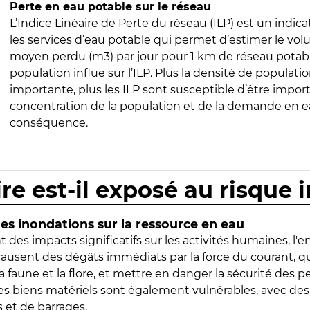
Perte en eau potable sur le réseau
L’Indice Linéaire de Perte du réseau (ILP) est un indica
les services d’eau potable qui permet d’estimer le vo
moyen perdu (m3) par jour pour 1 km de réseau potabl
population influe sur l’ILP. Plus la densité de populatio
importante, plus les ILP sont susceptible d’être import
concentration de la population et de la demande en ea
conséquence.
ire est-il exposé au risque 
s inondations sur la ressource en eau
 des impacts significatifs sur les activités humaines, l'
 causent des dégâts immédiats par la force du courant, q
 faune et la flore, et mettre en danger la sécurité des p
 les biens matériels sont également vulnérables, avec des
 et de barrages.