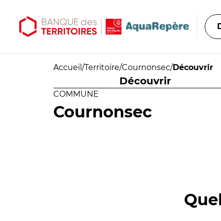
Aller au contenu principal
Aller au menu principal
Accueil
/
Territoire
/
Cournonsec
/
Découvrir
Découvrir
COMMUNE
Cournonsec
Quel