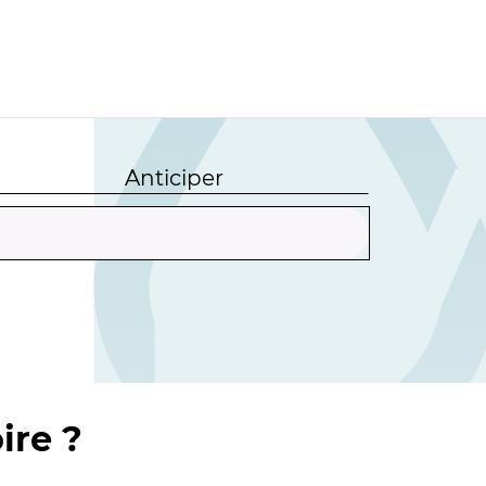
Anticiper
ire ?