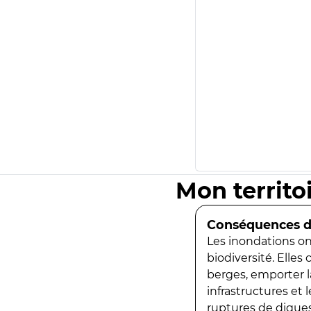
Mon territo
Conséquences de
Les inondations ont
biodiversité. Elles
berges, emporter la
infrastructures et
ruptures de digues