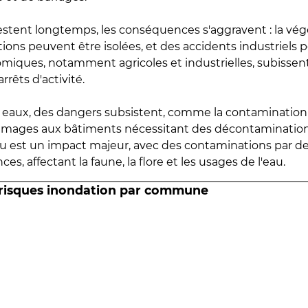
estent longtemps, les conséquences s'aggravent : la vé
tions peuvent être isolées, et des accidents industriels 
omiques, notamment agricoles et industrielles, subissen
rrêts d'activité.
es eaux, des dangers subsistent, comme la contamination
mmages aux bâtiments nécessitant des décontaminations
eau est un impact majeur, avec des contaminations par d
es, affectant la faune, la flore et les usages de l'eau.
 risques inondation par commune