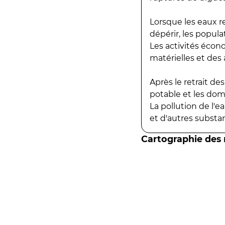
Lorsque les eaux r
dépérir, les popula
Les activités écon
matérielles et des a
Après le retrait d
potable et les do
La pollution de l'
et d'autres substanc
Cartographie des