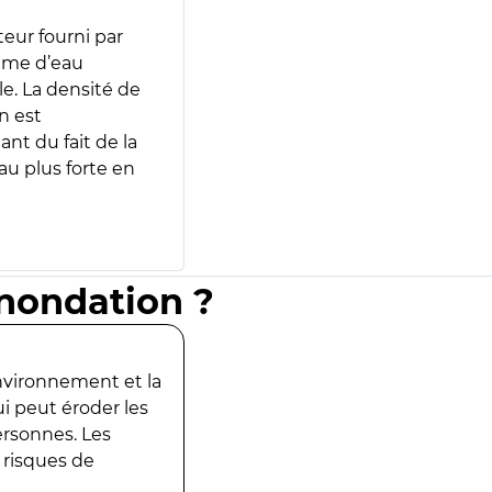
teur fourni par
lume d’eau
e. La densité de
n est
ant du fait de la
u plus forte en
inondation ?
environnement et la
ui peut éroder les
ersonnes. Les
 risques de