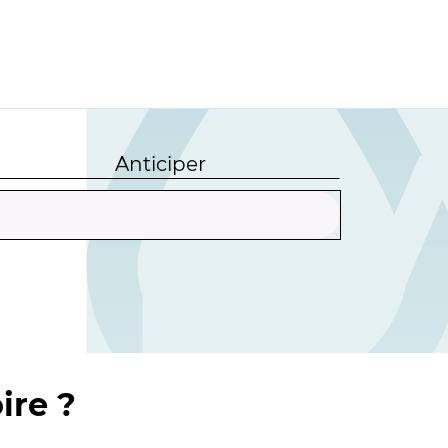
Anticiper
ire ?