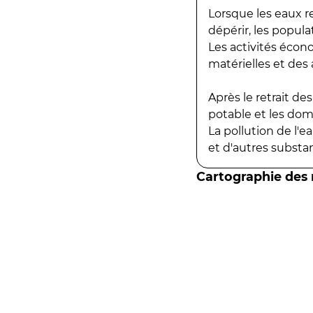
Lorsque les eaux r
dépérir, les popula
Les activités écon
matérielles et des a
Après le retrait d
potable et les do
La pollution de l'
et d'autres substanc
Cartographie des