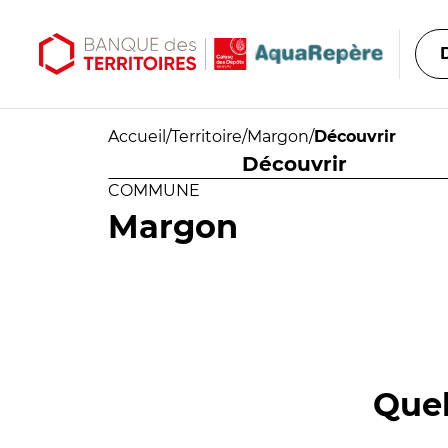
Aller au contenu principal
Aller au menu principal
Accueil
/
Territoire
/
Margon
/
Découvrir
Découvrir
COMMUNE
Margon
Quel