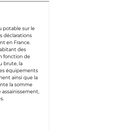
 potable sur le
es déclarations
ent en France.
abitant des
en fonction de
 brute, la
 les équipements
ment ainsi que la
sente la somme
e assainissement,
s.