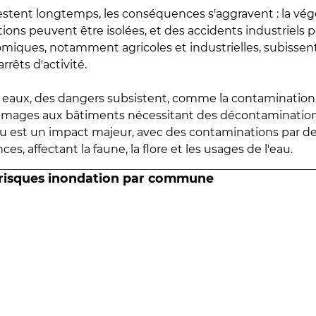
estent longtemps, les conséquences s'aggravent : la vé
tions peuvent être isolées, et des accidents industriels 
omiques, notamment agricoles et industrielles, subissen
rrêts d'activité.
es eaux, des dangers subsistent, comme la contamination
mmages aux bâtiments nécessitant des décontaminations
eau est un impact majeur, avec des contaminations par d
es, affectant la faune, la flore et les usages de l'eau.
 risques inondation par commune