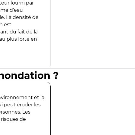
teur fourni par
lume d’eau
e. La densité de
n est
ant du fait de la
u plus forte en
inondation ?
environnement et la
ui peut éroder les
ersonnes. Les
 risques de