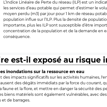
L’Indice Linéaire de Perte du réseau (ILP) est un indica
les services d’eau potable qui permet d’estimer le vo
moyen perdu (m3) par jour pour 1 km de réseau potabl
population influe sur l’ILP. Plus la densité de populatio
importante, plus les ILP sont susceptible d’être import
concentration de la population et de la demande en ea
conséquence.
ire est-il exposé au risque 
s inondations sur la ressource en eau
 des impacts significatifs sur les activités humaines, l'
 causent des dégâts immédiats par la force du courant, q
 faune et la flore, et mettre en danger la sécurité des p
 les biens matériels sont également vulnérables, avec des
 et de barrages.