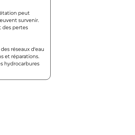
gétation peut
peuvent survenir.
t des pertes
 des réseaux d'eau
 et réparations.
es hydrocarbures