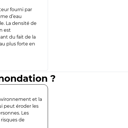
teur fourni par
lume d’eau
e. La densité de
n est
ant du fait de la
u plus forte en
inondation ?
environnement et la
ui peut éroder les
ersonnes. Les
 risques de