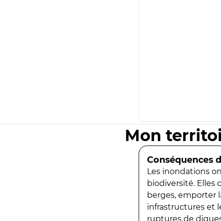
Mon territo
Conséquences de
Les inondations ont
biodiversité. Elles
berges, emporter la
infrastructures et
ruptures de digues