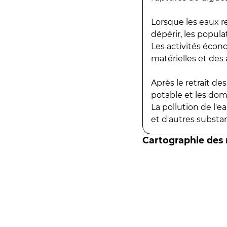
Lorsque les eaux r
dépérir, les popula
Les activités écon
matérielles et des a
Après le retrait d
potable et les do
La pollution de l'
et d'autres substanc
Cartographie des