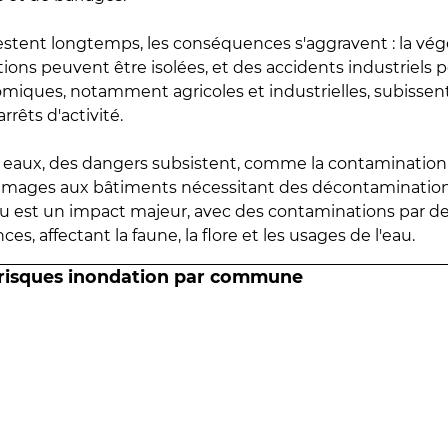
estent longtemps, les conséquences s'aggravent : la vé
tions peuvent être isolées, et des accidents industriels 
omiques, notamment agricoles et industrielles, subissen
rrêts d'activité.
es eaux, des dangers subsistent, comme la contamination
mmages aux bâtiments nécessitant des décontaminations
eau est un impact majeur, avec des contaminations par d
es, affectant la faune, la flore et les usages de l'eau.
 risques inondation par commune