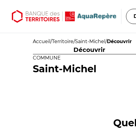
Aller au contenu principal
Aller au menu principal
Accueil
/
Territoire
/
Saint-Michel
/
Découvrir
Découvrir
COMMUNE
Saint-Michel
Quel