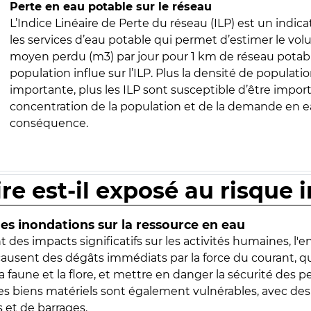
Perte en eau potable sur le réseau
L’Indice Linéaire de Perte du réseau (ILP) est un indica
les services d’eau potable qui permet d’estimer le vo
moyen perdu (m3) par jour pour 1 km de réseau potabl
population influe sur l’ILP. Plus la densité de populatio
importante, plus les ILP sont susceptible d’être import
concentration de la population et de la demande en ea
conséquence.
ire est-il exposé au risque 
s inondations sur la ressource en eau
 des impacts significatifs sur les activités humaines, l'
 causent des dégâts immédiats par la force du courant, q
 faune et la flore, et mettre en danger la sécurité des p
 les biens matériels sont également vulnérables, avec des
 et de barrages.