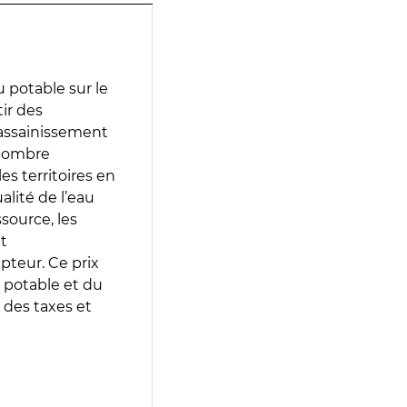
 potable sur le
tir des
d’assainissement
 nombre
es territoires en
lité de l’eau
source, les
t
epteur. Ce prix
 potable et du
 des taxes et