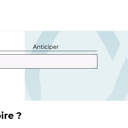
Anticiper
ire ?