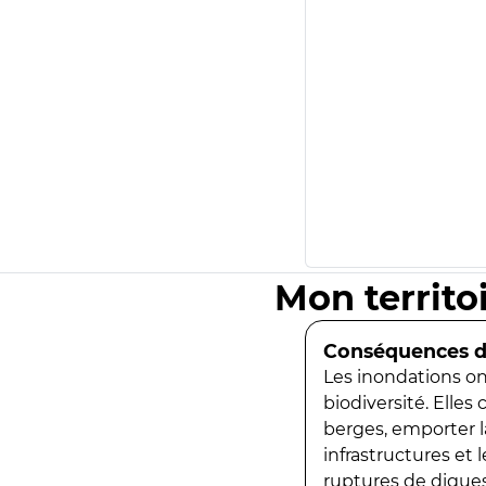
Mon territo
Conséquences de
Les inondations ont
biodiversité. Elles
berges, emporter la
infrastructures et
ruptures de digues