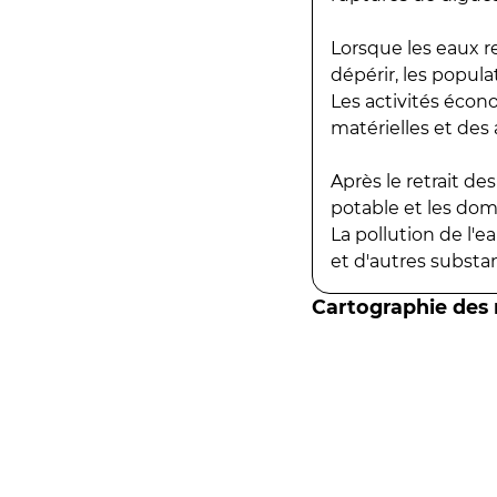
Lorsque les eaux r
dépérir, les popula
Les activités écon
matérielles et des a
Après le retrait d
potable et les do
La pollution de l'
et d'autres substanc
Cartographie des