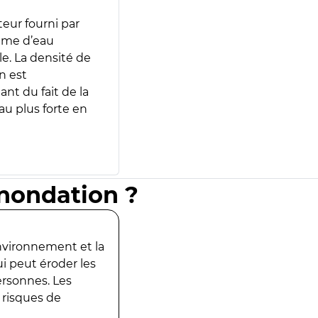
teur fourni par
lume d’eau
e. La densité de
n est
ant du fait de la
u plus forte en
inondation ?
environnement et la
ui peut éroder les
ersonnes. Les
 risques de