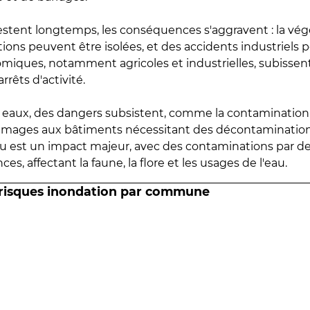
estent longtemps, les conséquences s'aggravent : la vé
tions peuvent être isolées, et des accidents industriels 
omiques, notamment agricoles et industrielles, subissen
rrêts d'activité.
es eaux, des dangers subsistent, comme la contamination
mmages aux bâtiments nécessitant des décontaminations
eau est un impact majeur, avec des contaminations par d
es, affectant la faune, la flore et les usages de l'eau.
 risques inondation par commune