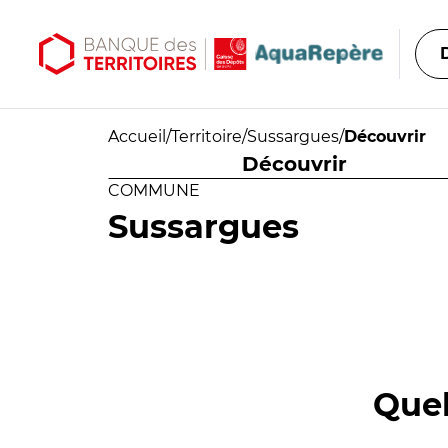
Aller au contenu principal
Aller au menu principal
Accueil
/
Territoire
/
Sussargues
/
Découvrir
Découvrir
COMMUNE
Sussargues
Quel