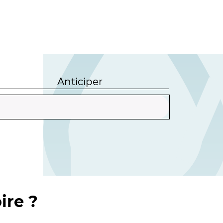
Anticiper
ire ?