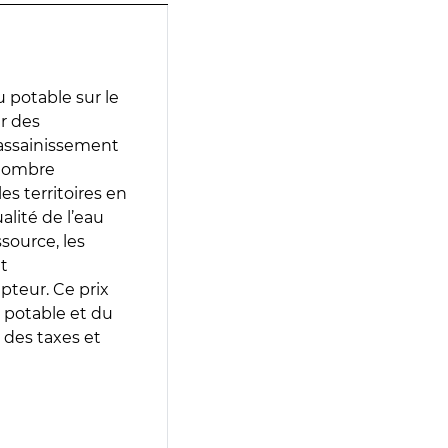
 potable sur le
ir des
d’assainissement
 nombre
es territoires en
lité de l’eau
source, les
t
epteur. Ce prix
 potable et du
 des taxes et