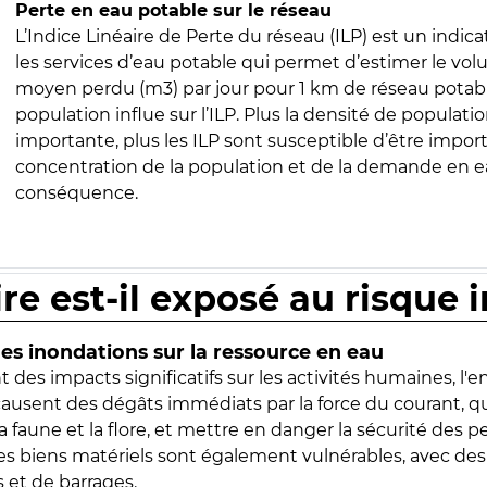
Perte en eau potable sur le réseau
L’Indice Linéaire de Perte du réseau (ILP) est un indica
les services d’eau potable qui permet d’estimer le vo
moyen perdu (m3) par jour pour 1 km de réseau potabl
population influe sur l’ILP. Plus la densité de populatio
importante, plus les ILP sont susceptible d’être import
concentration de la population et de la demande en ea
conséquence.
ire est-il exposé au risque 
s inondations sur la ressource en eau
 des impacts significatifs sur les activités humaines, l'
 causent des dégâts immédiats par la force du courant, q
 faune et la flore, et mettre en danger la sécurité des p
 les biens matériels sont également vulnérables, avec des
 et de barrages.