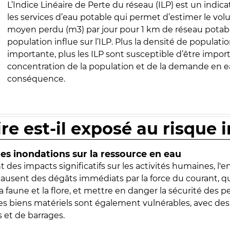
L’Indice Linéaire de Perte du réseau (ILP) est un indica
les services d’eau potable qui permet d’estimer le vo
moyen perdu (m3) par jour pour 1 km de réseau potabl
population influe sur l’ILP. Plus la densité de populatio
importante, plus les ILP sont susceptible d’être import
concentration de la population et de la demande en ea
conséquence.
ire est-il exposé au risque 
s inondations sur la ressource en eau
 des impacts significatifs sur les activités humaines, l'
 causent des dégâts immédiats par la force du courant, q
 faune et la flore, et mettre en danger la sécurité des p
 les biens matériels sont également vulnérables, avec des
 et de barrages.