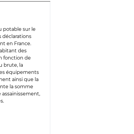
 potable sur le
es déclarations
ent en France.
abitant des
en fonction de
 brute, la
 les équipements
ment ainsi que la
sente la somme
e assainissement,
s.