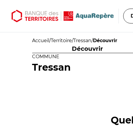
Aller au contenu principal
Aller au menu principal
Accueil
/
Territoire
/
Tressan
/
Découvrir
Découvrir
COMMUNE
Tressan
Quel