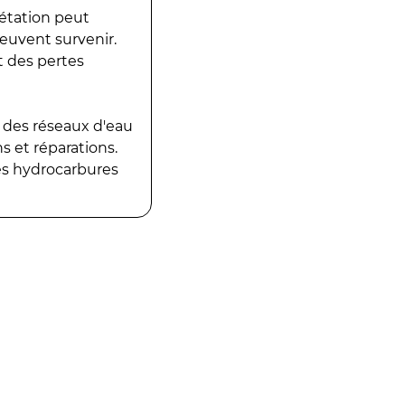
gétation peut
peuvent survenir.
t des pertes
 des réseaux d'eau
 et réparations.
es hydrocarbures