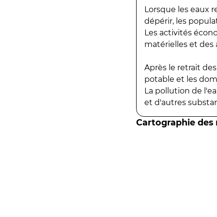
Lorsque les eaux r
dépérir, les popula
Les activités écon
matérielles et des a
Après le retrait d
potable et les do
La pollution de l'
et d'autres substanc
Cartographie des