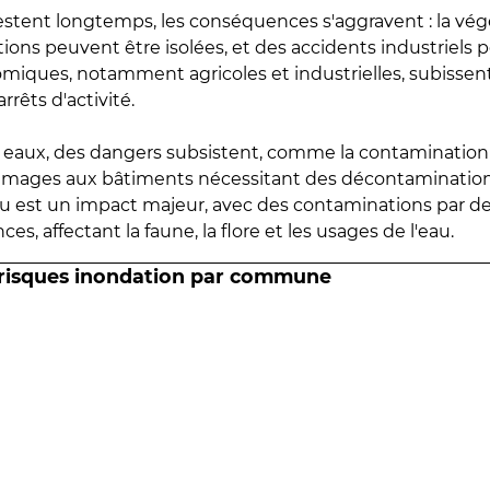
estent longtemps, les conséquences s'aggravent : la vé
tions peuvent être isolées, et des accidents industriels 
omiques, notamment agricoles et industrielles, subissen
rrêts d'activité.
es eaux, des dangers subsistent, comme la contamination
mmages aux bâtiments nécessitant des décontaminations
eau est un impact majeur, avec des contaminations par d
es, affectant la faune, la flore et les usages de l'eau.
 risques inondation par commune