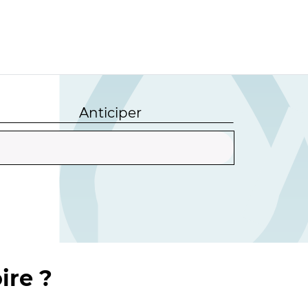
Anticiper
ire ?