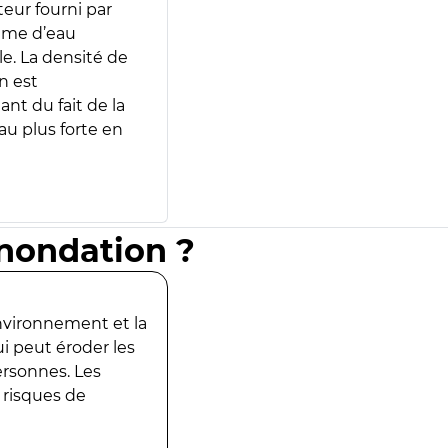
teur fourni par
lume d’eau
e. La densité de
n est
ant du fait de la
u plus forte en
inondation ?
environnement et la
ui peut éroder les
ersonnes. Les
 risques de