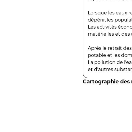
Lorsque les eaux r
dépérir, les popula
Les activités écon
matérielles et des a
Après le retrait d
potable et les do
La pollution de l'
et d'autres substanc
Cartographie des