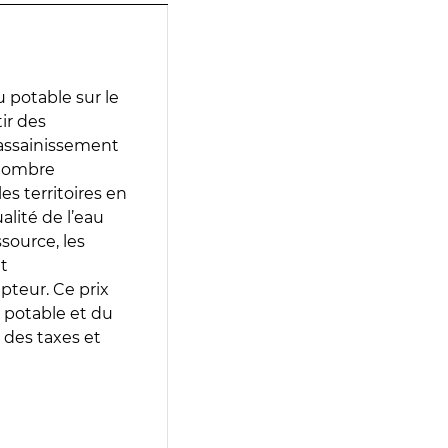
 potable sur le
tir des
d’assainissement
 nombre
es territoires en
lité de l’eau
source, les
t
epteur. Ce prix
 potable et du
 des taxes et