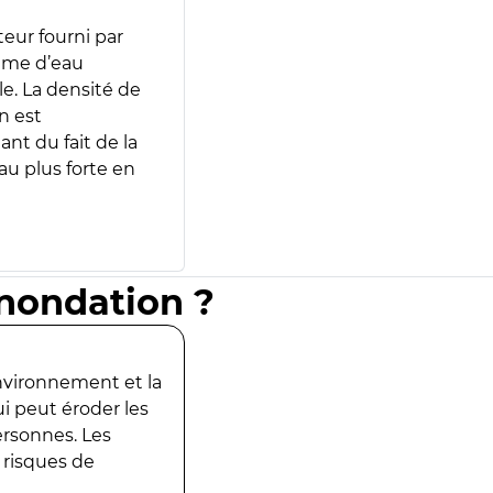
teur fourni par
lume d’eau
e. La densité de
n est
ant du fait de la
u plus forte en
inondation ?
environnement et la
ui peut éroder les
ersonnes. Les
 risques de