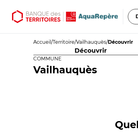
Aller au contenu principal
Aller au menu principal
Accueil
/
Territoire
/
Vailhauquès
/
Découvrir
Découvrir
COMMUNE
Vailhauquès
Quel