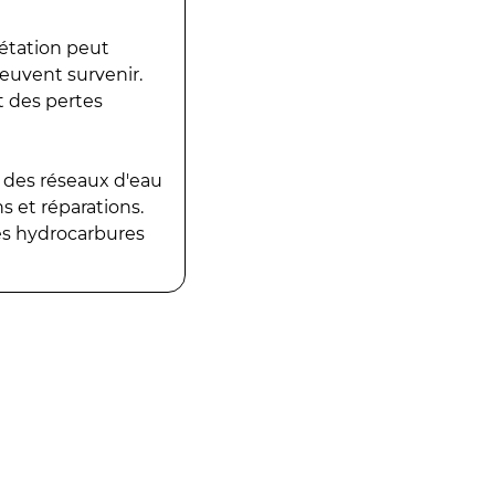
gétation peut
peuvent survenir.
t des pertes
 des réseaux d'eau
 et réparations.
es hydrocarbures