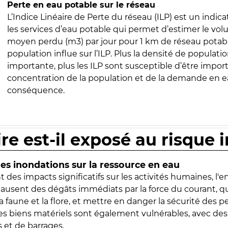
Perte en eau potable sur le réseau
L’Indice Linéaire de Perte du réseau (ILP) est un indica
les services d’eau potable qui permet d’estimer le vo
moyen perdu (m3) par jour pour 1 km de réseau potabl
population influe sur l’ILP. Plus la densité de populatio
importante, plus les ILP sont susceptible d’être import
concentration de la population et de la demande en ea
conséquence.
ire est-il exposé au risque 
s inondations sur la ressource en eau
 des impacts significatifs sur les activités humaines, l'
 causent des dégâts immédiats par la force du courant, q
 faune et la flore, et mettre en danger la sécurité des p
 les biens matériels sont également vulnérables, avec des
 et de barrages.