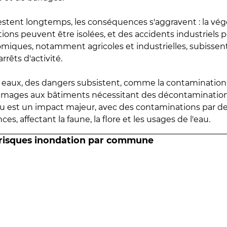
estent longtemps, les conséquences s'aggravent : la vé
tions peuvent être isolées, et des accidents industriels 
omiques, notamment agricoles et industrielles, subissen
rrêts d'activité.
es eaux, des dangers subsistent, comme la contamination
mmages aux bâtiments nécessitant des décontaminations
eau est un impact majeur, avec des contaminations par d
es, affectant la faune, la flore et les usages de l'eau.
 risques inondation par commune