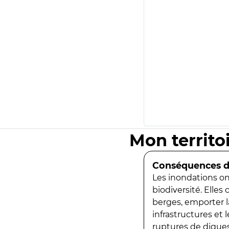
Mon territo
Conséquences de
Les inondations ont
biodiversité. Elles
berges, emporter la
infrastructures et
ruptures de digues