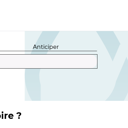
Anticiper
ire ?